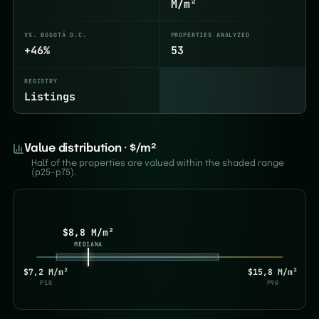
M/m²
VS. BOGOTÁ D.C.
PROPERTIES ANALYZED
+46%
53
REGISTRY
Listings
Value distribution · $/m²
Half of the properties are valued within the shaded range
(p25–p75).
$8,8 M/m²
MEDIANA
$7,2 M/m²
$15,8 M/m²
P10
P90