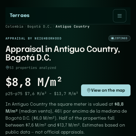
Terraes
Colombia
Bogotá D.C.
Antiguo Country
APPRAISAL BY NEIGHBORHOOD
LISTINGS
Appraisal in Antiguo Country,
Bogotá D.C.
53 properties analyzed
$8,8 M/m²
View on the map
p25–p75
$7,6 M/m²
–
$13,7 M/m²
In Antiguo Country the square meter is valued at
$8,8
M/m²
(median venta), 46% por encima de la mediana de
Bogotá D.C. ($6,0 M/m²). Half of the properties fall
between $7,6 M/m² and $13,7 M/m². Estimates based on
public data — not official appraisals.