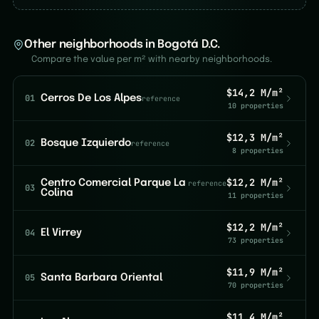
Other neighborhoods in Bogotá D.C.
Compare the value per m² with nearby neighborhoods.
$14,2 M/m²
01
Cerros De Los Alpes
reference
10 properties
$12,3 M/m²
02
Bosque Izquierdo
reference
8 properties
$12,2 M/m²
Centro Comercial Parque La
reference
03
Colina
11 properties
$12,2 M/m²
04
El Virrey
73 properties
$11,9 M/m²
05
Santa Barbara Oriental
70 properties
$11,4 M/m²