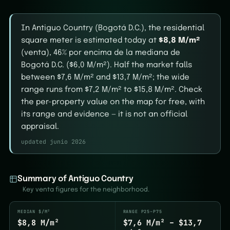
In Antiguo Country (Bogotá D.C.), the residential
square meter is estimated today at
$8,8 M/m²
(venta), 46% por encima de la mediana de
Bogotá D.C. ($6,0 M/m²). Half the market falls
between $7,6 M/m² and $13,7 M/m²; the wide
range runs from $7,2 M/m² to $15,8 M/m². Check
the per-property value on the map for free, with
its range and evidence — it is not an official
appraisal.
updated junio 2026
Summary of Antiguo Country
Key venta figures for the neighborhood.
MEDIAN $/M²
RANGE P25–P75
$8,8 M/m²
$7,6 M/m² – $13,7