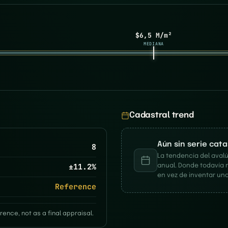
$6,5 M/m²
MEDIANA
Cadastral trend
Aún sin serie cat
8
La tendencia del avalú
±
11.2
%
anual. Donde todavía 
en vez de inventar una
Reference
rence, not as a final appraisal.