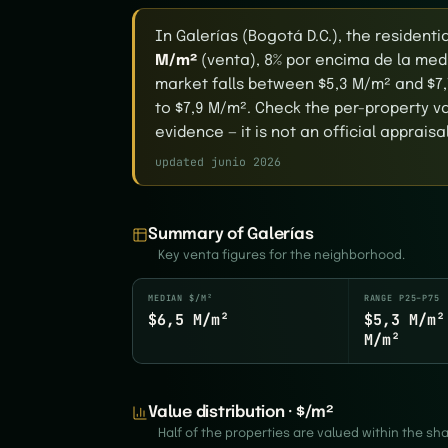
In Galerías (Bogotá D.C.), the resident
M/m²
(venta), 8% por encima de la medi
market falls between $5,3 M/m² and $7,
to $7,9 M/m². Check the per-property va
evidence — it is not an official appraisal
updated junio 2026
Summary of Galerías
Key venta figures for the neighborhood.
MEDIAN $/M²
RANGE P25–P75
$6,5 M/m²
$5,3 M/m²
M/m²
Value distribution · $/m²
Half of the properties are valued within the s