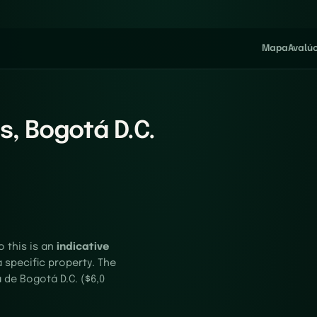
Mapa
Avalú
s, Bogotá D.C.
o this is an
indicative
a specific property. The
 de Bogotá D.C. ($6,0