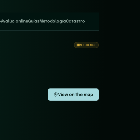
o
Avalúo online
Guías
Metodología
Catastro
REFERENCE
View on the map