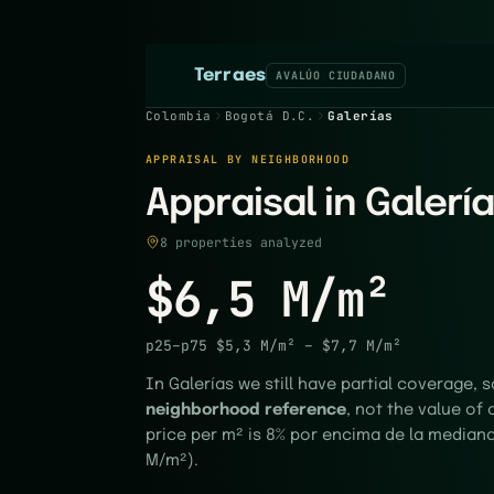
Terraes
AVALÚO CIUDADANO
Colombia
Bogotá D.C.
Galerías
APPRAISAL BY NEIGHBORHOOD
Appraisal in Galería
8 properties analyzed
$6,5 M/m²
p25–p75
$5,3 M/m²
–
$7,7 M/m²
In Galerías we still have partial coverage, s
neighborhood reference
, not the value of 
price per m² is 8% por encima de la mediana
M/m²).