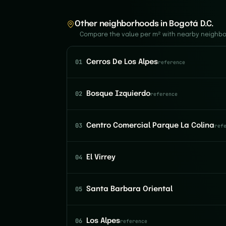
Other neighborhoods in Bogotá D.C.
Compare the value per m² with nearby neighb
01
Cerros De Los Alpes
reference
02
Bosque Izquierdo
reference
03
Centro Comercial Parque La Colina
ref
04
El Virrey
05
Santa Barbara Oriental
06
Los Alpes
reference