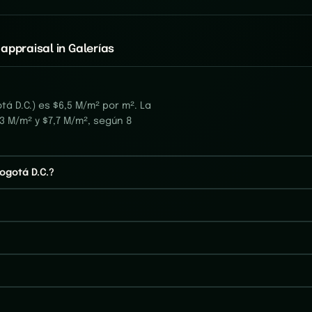
appraisal in Galerías
á D.C.) es $6,5 M/m² por m². La
3 M/m² y $7,7 M/m², según 8
ogotá D.C.?