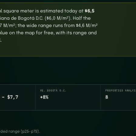
ial square meter is estimated today at
$6,5
ana de Bogotá D.C. ($6,0 M/m²). Half the
7 M/m²; the wide range runs from $4,6 M/m²
lue on the map for free, with its range and
.
VS. BOGOTÁ D.C.
PROPERTIES ANALYZ
 – $7,7
+8%
8
haded range (p25–p75).