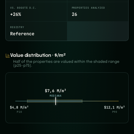
VS. BOGOTÁ D.C.
PROPERTIES ANALYZED
+26%
26
REGISTRY
Reference
Value distribution · $/m²
Half of the properties are valued within the shaded range
(p25–p75).
$7,6 M/m²
MEDIANA
$4,8 M/m²
$12,1 M/m²
P10
P90