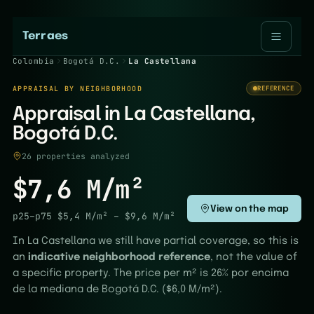
Terraes
Colombia
Bogotá D.C.
La Castellana
APPRAISAL BY NEIGHBORHOOD
REFERENCE
Appraisal in La Castellana,
Bogotá D.C.
26 properties analyzed
$7,6 M/m²
View on the map
p25–p75
$5,4 M/m²
–
$9,6 M/m²
In La Castellana we still have partial coverage, so this is
an
indicative neighborhood reference
, not the value of
a specific property. The price per m² is 26% por encima
de la mediana de Bogotá D.C. ($6,0 M/m²).