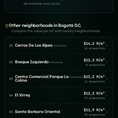
de inventar una curva.
Other neighborhoods in Bogotá D.C.
Compare the value per m² with nearby neighborhoods.
$14,2 M/m²
01
Cerros De Los Alpes
reference
10 properties
$12,3 M/m²
02
Bosque Izquierdo
reference
8 properties
$12,2 M/m²
Centro Comercial Parque La
reference
03
Colina
11 properties
$12,2 M/m²
04
El Virrey
73 properties
$11,9 M/m²
05
Santa Barbara Oriental
70 properties