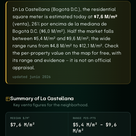
In La Castellana (Bogotá D.C.), the residential
square meter is estimated today at
$7,6 M/m²
(venta), 26% por encima de la mediana de
Bogotá D.C. ($6,0 M/m²). Half the market falls
between $5,4 M/m² and $9,6 M/m²; the wide
range runs from $4,8 M/m² to $12,1 M/m². Check
the per-property value on the map for free, with
its range and evidence — it is not an official
appraisal.
updated junio 2026
Summary of La Castellana
Key venta figures for the neighborhood.
MEDIAN $/M²
RANGE P25–P75
$7,6 M/m²
$5,4 M/m² – $9,6
M/m²