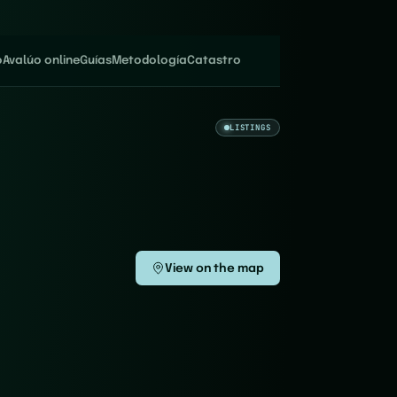
o
Avalúo online
Guías
Metodología
Catastro
LISTINGS
View on the map