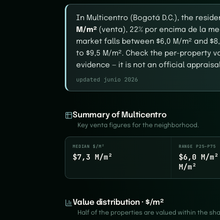
In Multicentro (Bogotá D.C.), the resid
M/m²
(venta), 22% por encima de la med
market falls between $6,0 M/m² and $8
to $9,5 M/m². Check the per-property va
evidence — it is not an official appraisal
updated junio 2026
Summary of Multicentro
Key venta figures for the neighborhood.
MEDIAN $/M²
RANGE P25–P75
$7,3 M/m²
$6,0 M/m²
M/m²
Value distribution · $/m²
Half of the properties are valued within the s