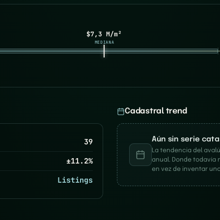
$7,3 M/m²
MEDIANA
Cadastral trend
Aún sin serie cat
39
La tendencia del avalú
±
11.2
%
anual. Donde todavía 
en vez de inventar una
Listings