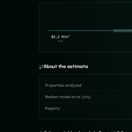
$5,2 M/m²
P10
About the estimate
Properties analyzed
Median model error (city)
Registry