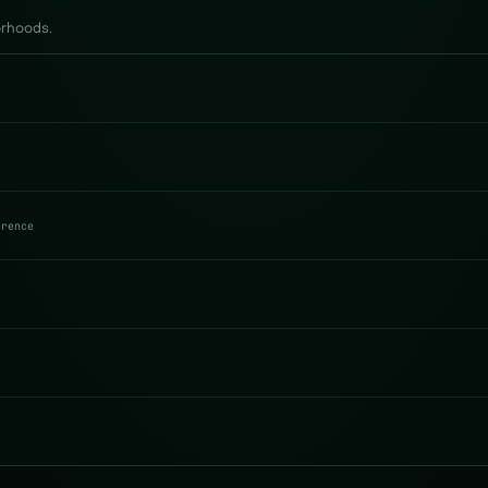
orhoods.
erence