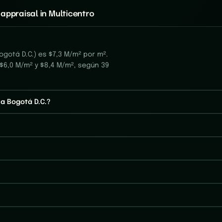
appraisal in Multicentro
gotá D.C.) es $7,3 M/m² por m².
 $6,0 M/m² y $8,4 M/m², según 39
a Bogotá D.C.?