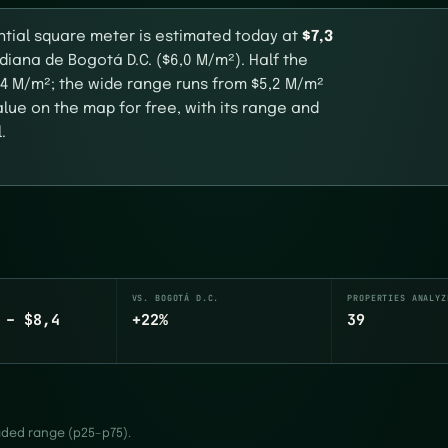
ential square meter is estimated today at
$7,3
iana de Bogotá D.C. ($6,0 M/m²). Half the
,4 M/m²; the wide range runs from $5,2 M/m²
lue on the map for free, with its range and
.
VS. BOGOTÁ D.C.
PROPERTIES ANALYZ
 – $8,4
+22%
39
haded range (p25–p75).