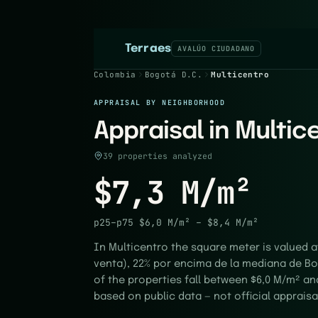
Terraes
AVALÚO CIUDADANO
Colombia
Bogotá D.C.
Multicentro
APPRAISAL BY NEIGHBORHOOD
Appraisal in Multic
39 properties analyzed
$7,3 M/m²
p25–p75
$6,0 M/m²
–
$8,4 M/m²
In Multicentro the square meter is valued 
venta), 22% por encima de la mediana de Bog
of the properties fall between $6,0 M/m² an
based on public data — not official appraisa