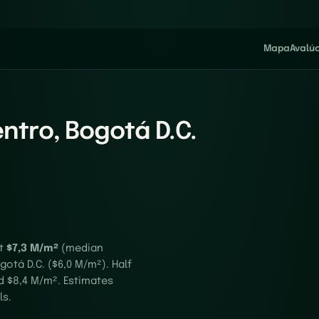
Mapa
Avalú
entro, Bogotá D.C.
at
$7,3 M/m²
(median
otá D.C. ($6,0 M/m²). Half
d $8,4 M/m². Estimates
ls.