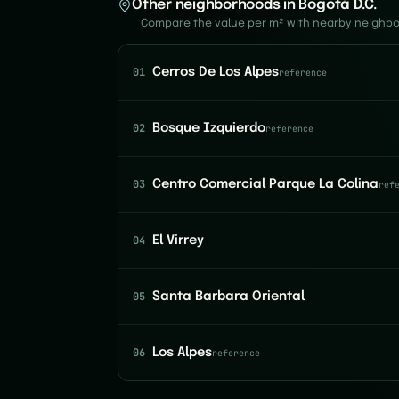
Other neighborhoods in Bogotá D.C.
Compare the value per m² with nearby neighb
01
Cerros De Los Alpes
reference
02
Bosque Izquierdo
reference
03
Centro Comercial Parque La Colina
ref
04
El Virrey
05
Santa Barbara Oriental
06
Los Alpes
reference