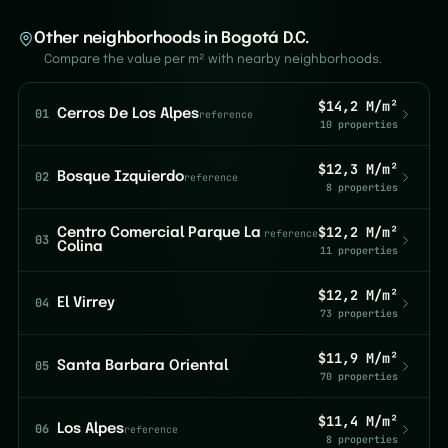
Other neighborhoods in Bogotá D.C.
Compare the value per m² with nearby neighborhoods.
$14,2 M/m²
01
Cerros De Los Alpes
reference
10 properties
$12,3 M/m²
02
Bosque Izquierdo
reference
8 properties
$12,2 M/m²
Centro Comercial Parque La
reference
03
Colina
11 properties
$12,2 M/m²
04
El Virrey
73 properties
$11,9 M/m²
05
Santa Barbara Oriental
70 properties
$11,4 M/m²
06
Los Alpes
reference
8 properties