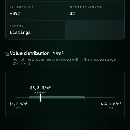
VS. BOGOTÁ D.C.
PROPERTIES ANALYZED
+39%
32
REGISTRY
Listings
Value distribution · $/m²
Half of the properties are valued within the shaded range
(p25–p75).
$8,3 M/m²
MEDIANA
$6,9 M/m²
$13,1 M/m²
P10
P90