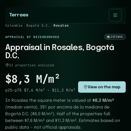
Terraes
Colombia
Bogotá D.C.
Rosales
APPRAISAL BY NEIGHBORHOOD
LISTINGS
Appraisal in Rosales, Bogotá
D.C.
32 properties analyzed
$8,3 M/m²
View on the map
p25–p75
$7,6 M/m²
–
$11,3 M/m²
In Rosales the square meter is valued at
$8,3 M/m²
(median venta), 39% por encima de la mediana de
Bogotá D.C. ($6,0 M/m²). Half of the properties fall
between $7,6 M/m² and $11,3 M/m². Estimates based on
public data — not official appraisals.