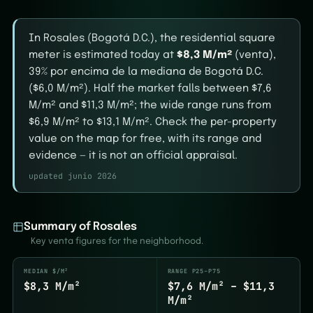
In Rosales (Bogotá D.C.), the residential square
meter is estimated today at
$8,3 M/m²
(venta),
39% por encima de la mediana de Bogotá D.C.
($6,0 M/m²). Half the market falls between $7,6
M/m² and $11,3 M/m²; the wide range runs from
$6,9 M/m² to $13,1 M/m². Check the per-property
value on the map for free, with its range and
evidence — it is not an official appraisal.
updated junio 2026
Summary of Rosales
Key venta figures for the neighborhood.
MEDIAN $/M²
RANGE P25–P75
$8,3 M/m²
$7,6 M/m² – $11,3
M/m²