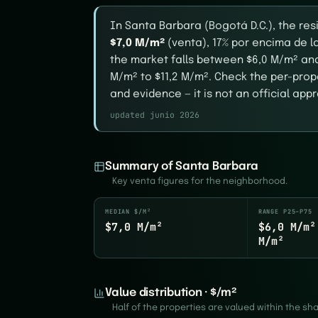
In Santa Barbara (Bogotá D.C.), the res
$7,0 M/m²
(venta), 17% por encima de l
the market falls between $6,0 M/m² and
M/m² to $11,2 M/m². Check the per-prope
and evidence — it is not an official appr
updated junio 2026
Summary of Santa Barbara
Key venta figures for the neighborhood.
MEDIAN $/M²
RANGE P25–P75
$7,0 M/m²
$6,0 M/m²
M/m²
Value distribution · $/m²
Half of the properties are valued within the s