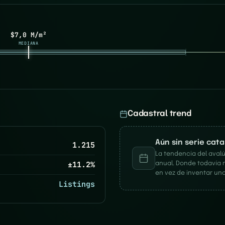
$7,0 M/m²
MEDIANA
Cadastral trend
Aún sin serie cat
1.215
La tendencia del avalú
±
11.2
%
anual. Donde todavía 
en vez de inventar una
Listings