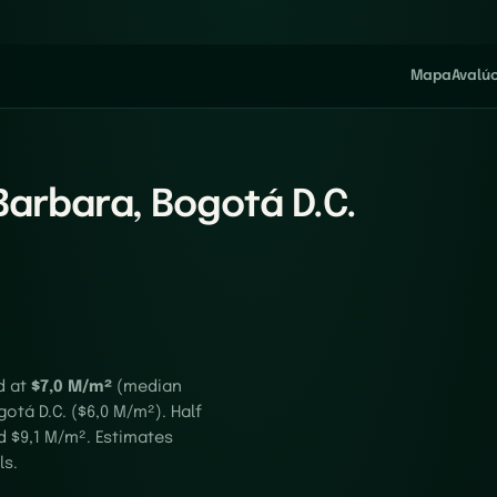
Mapa
Avalú
Barbara, Bogotá D.C.
d at
$7,0 M/m²
(median
otá D.C. ($6,0 M/m²). Half
d $9,1 M/m². Estimates
ls.