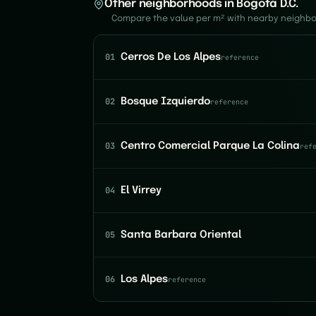
Other neighborhoods in Bogotá D.C.
Compare the value per m² with nearby neighb
01
Cerros De Los Alpes
reference
02
Bosque Izquierdo
reference
03
Centro Comercial Parque La Colina
ref
04
El Virrey
05
Santa Barbara Oriental
06
Los Alpes
reference