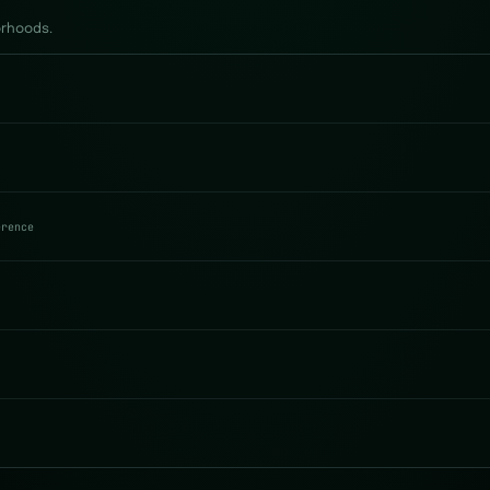
orhoods.
erence