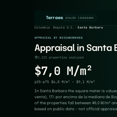
Terraes
AVALÚO CIUDADANO
Colombia
Bogotá D.C.
Santa Barbara
APPRAISAL BY NEIGHBORHOOD
Appraisal in Santa 
1.215 properties analyzed
$7,0 M/m²
p25–p75
$6,0 M/m²
–
$9,1 M/m²
In Santa Barbara the square meter is value
venta), 17% por encima de la mediana de Bog
of the properties fall between $6,0 M/m² an
based on public data — not official appraisa