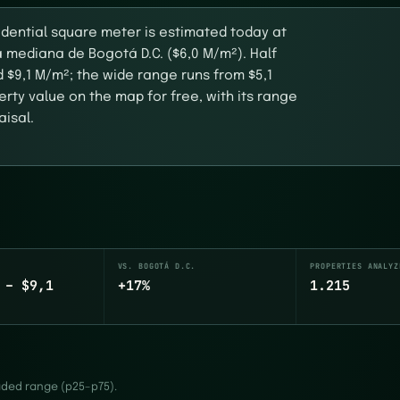
idential square meter is estimated today at
a mediana de Bogotá D.C. ($6,0 M/m²). Half
 $9,1 M/m²; the wide range runs from $5,1
rty value on the map for free, with its range
aisal.
VS. BOGOTÁ D.C.
PROPERTIES ANALYZ
 – $9,1
+17%
1.215
haded range (p25–p75).