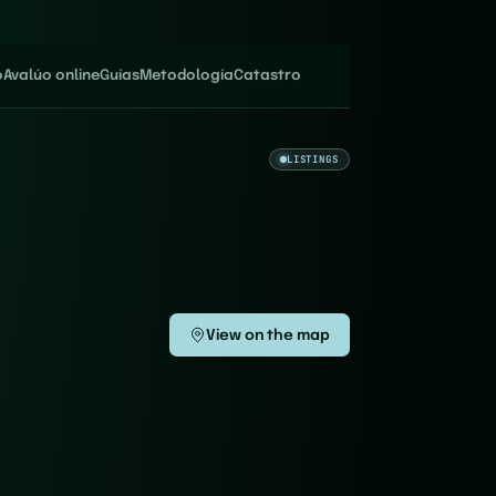
o
Avalúo online
Guías
Metodología
Catastro
LISTINGS
View on the map