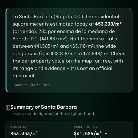
In Santa Barbara (Bogotá D.C.), the residential
square meter is estimated today at
$53.333/m²
(arriendo), 28% por encima de la mediana de
Bogotá D.C. ($41.667/m²). Half the market falls
between $41.585/m² and $65.116/m²; the wide
range runs from $33.818/m² to $74.898/m². Check
the per-property value on the map for free, with
its range and evidence — it is not an official
appraisal.
updated junio 2026
Summary of Santa Barbara
Key arriendo figures for the neighborhood.
MEDIAN $/M²
RANGE P25–P75
$53.333/m²
$41.585/m² –