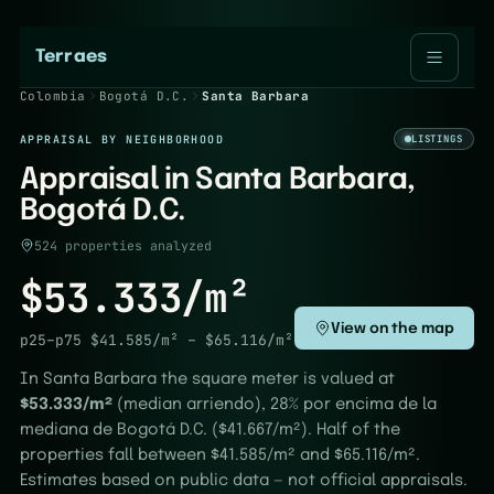
Terraes
Colombia
Bogotá D.C.
Santa Barbara
APPRAISAL BY NEIGHBORHOOD
LISTINGS
Appraisal in Santa Barbara,
Bogotá D.C.
524 properties analyzed
$53.333/m²
View on the map
p25–p75
$41.585/m²
–
$65.116/m²
In Santa Barbara the square meter is valued at
$53.333/m²
(median arriendo), 28% por encima de la
mediana de Bogotá D.C. ($41.667/m²). Half of the
properties fall between $41.585/m² and $65.116/m².
Estimates based on public data — not official appraisals.