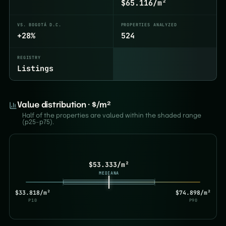
$65.116/m²
VS. BOGOTÁ D.C.
PROPERTIES ANALYZED
+28%
524
REGISTRY
Listings
Value distribution · $/m²
Half of the properties are valued within the shaded range
(p25–p75).
$53.333/m²
MEDIANA
$33.818/m²
$74.898/m²
P10
P90