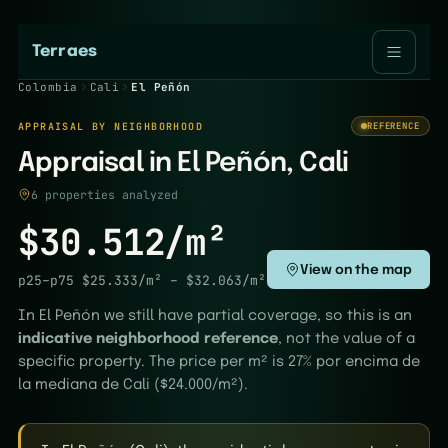
Terraes
Colombia
Cali
El Peñón
APPRAISAL BY NEIGHBORHOOD
REFERENCE
Appraisal in El Peñón, Cali
6 properties analyzed
$30.512/m²
View on the map
p25–p75
$25.333/m²
–
$32.063/m²
In El Peñón we still have partial coverage, so this is an
indicative neighborhood reference
, not the value of a
specific property. The price per m² is 27% por encima de
la mediana de Cali ($24.000/m²).