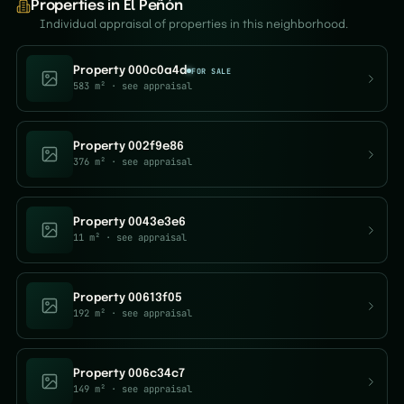
Properties in El Peñón
Individual appraisal of properties in this neighborhood.
Property 000c0a4d
FOR SALE
583 m²
· see appraisal
Property 002f9e86
376 m²
· see appraisal
Property 0043e3e6
11 m²
· see appraisal
Property 00613f05
192 m²
· see appraisal
Property 006c34c7
149 m²
· see appraisal