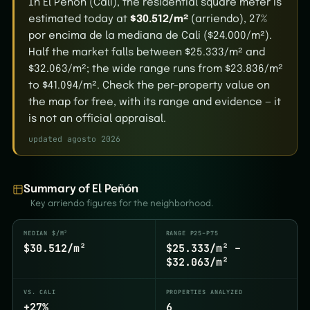
In El Peñón (Cali), the residential square meter is
estimated today at
$30.512/m²
(arriendo), 27%
por encima de la mediana de Cali ($24.000/m²).
Half the market falls between $25.333/m² and
$32.063/m²; the wide range runs from $23.836/m²
to $41.094/m². Check the per-property value on
the map for free, with its range and evidence — it
is not an official appraisal.
updated agosto 2026
Summary of El Peñón
Key arriendo figures for the neighborhood.
MEDIAN $/M²
RANGE P25–P75
$30.512/m²
$25.333/m² –
$32.063/m²
VS. CALI
PROPERTIES ANALYZED
+27%
6