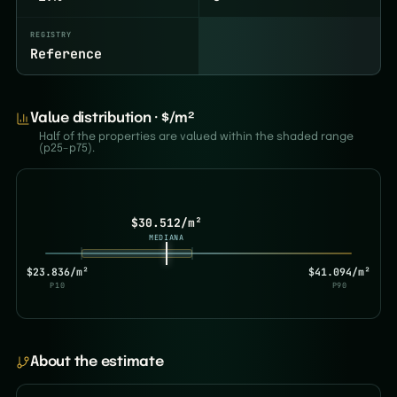
REGISTRY
Reference
Value distribution · $/m²
Half of the properties are valued within the shaded range
(p25–p75).
$30.512/m²
MEDIANA
$23.836/m²
$41.094/m²
P10
P90
About the estimate