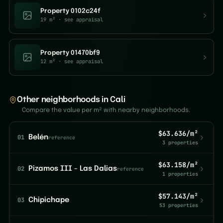
Property 0102c24f
19 m²
· see appraisal
Property 01470bf9
12 m²
· see appraisal
Other neighborhoods in Cali
Compare the value per m² with nearby neighborhoods.
$63.636/m²
01
Belén
reference
3 properties
$63.158/m²
02
Pizamos III - Las Dalias
reference
1 properties
$57.143/m²
03
Chipichape
53 properties