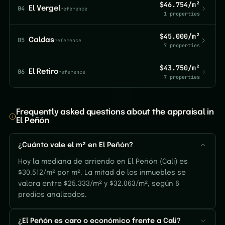
$46.754/m²
04
El Vergel
reference
1 properties
$45.000/m²
05
Caldas
reference
7 properties
$43.750/m²
06
El Retiro
reference
7 properties
Frequently asked questions about the appraisal in
El Peñón
¿Cuánto vale el m² en El Peñón?
Hoy la mediana de arriendo en El Peñón (Cali) es
$30.512/m² por m². La mitad de los inmuebles se
valora entre $25.333/m² y $32.063/m², según 6
predios analizados.
¿El Peñón es caro o económico frente a Cali?