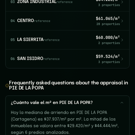
03
ZONA INDUSTRIAL
reference
3 properties
$61.065/m²
04
CENTRO
reference
28 properties
$60.000/m²
05
LA SIERRITA
reference
2 properties
$59.524/m²
06
SAN ISIDRO
reference
3 properties
Frequently asked questions about the appraisal in
PIE DE LA POPA
¿Cuánto vale el m² en PIE DE LA POPA?
Hoy la mediana de arriendo en PIE DE LA POPA
(Cartagena) es $37.937/m² por m². La mitad de los
inmuebles se valora entre $29.420/m² y $44.444/m²,
según 6 predios analizados.