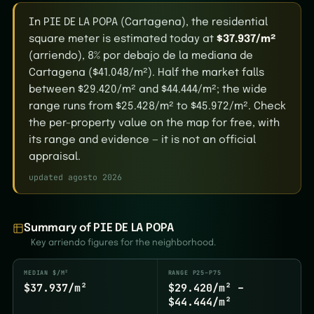
In PIE DE LA POPA (Cartagena), the residential
square meter is estimated today at
$37.937/m²
(arriendo), 8% por debajo de la mediana de
Cartagena ($41.048/m²). Half the market falls
between $29.420/m² and $44.444/m²; the wide
range runs from $25.428/m² to $45.972/m². Check
the per-property value on the map for free, with
its range and evidence — it is not an official
appraisal.
updated agosto 2026
Summary of PIE DE LA POPA
Key arriendo figures for the neighborhood.
MEDIAN $/M²
RANGE P25–P75
$37.937/m²
$29.420/m² –
$44.444/m²