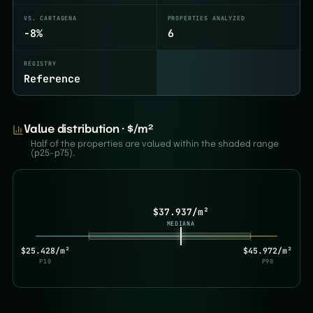
VS. CARTAGENA
PROPERTIES ANALYZED
-8%
6
REGISTRY
Reference
Value distribution · $/m²
Half of the properties are valued within the shaded range
(p25–p75).
$37.937/m²
MEDIANA
$25.428/m²
$45.972/m²
P10
P90