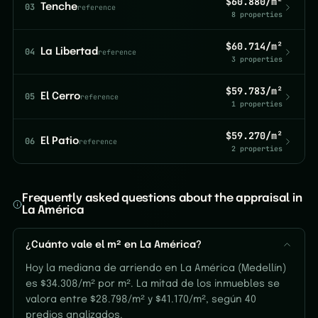
$60.880/m²
03
Tenche
reference
8 properties
$60.714/m²
04
La Libertad
reference
3 properties
$59.783/m²
05
El Cerro
reference
1 properties
$59.270/m²
06
El Patio
reference
2 properties
Frequently asked questions about the appraisal in
La América
¿Cuánto vale el m² en La América?
Hoy la mediana de arriendo en La América (Medellín)
es $34.308/m² por m². La mitad de los inmuebles se
valora entre $28.798/m² y $41.170/m², según 40
predios analizados.