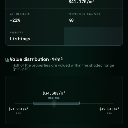
$41.170/m²
VS. MEDELLÍN
PROPERTIES ANALYZED
-22%
40
REGISTRY
Listings
Value distribution · $/m²
Half of the properties are valued within the shaded range
(p25–p75).
$34.308/m²
MEDIANA
$24.904/m²
$49.045/m²
P10
P90