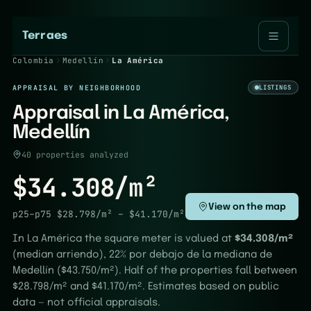
Terraes
Colombia
Medellín
La América
APPRAISAL BY NEIGHBORHOOD
LISTINGS
Appraisal in La América,
Medellín
40 properties analyzed
$34.308/m²
View on the map
p25–p75
$28.798/m²
–
$41.170/m²
In La América the square meter is valued at
$34.308/m²
(median arriendo), 22% por debajo de la mediana de
Medellín ($43.750/m²). Half of the properties fall between
$28.798/m² and $41.170/m². Estimates based on public
data — not official appraisals.