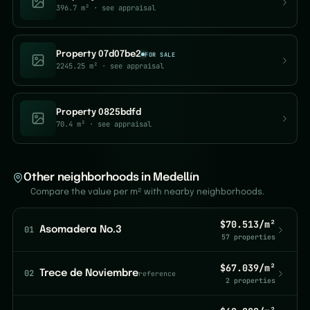
396.7 m²
· see appraisal
Property 07d07be2
FOR SALE
2245.25 m²
· see appraisal
Property 0825bdfd
70.4 m²
· see appraisal
Other neighborhoods in Medellín
Compare the value per m² with nearby neighborhoods.
$70.513/m²
01
Asomadera No.3
57 properties
$67.039/m²
02
Trece de Noviembre
reference
2 properties