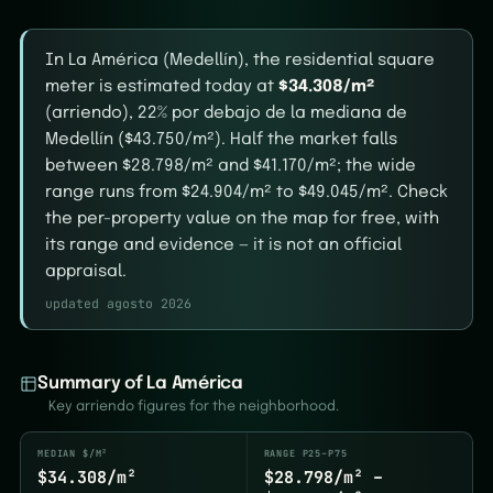
In La América (Medellín), the residential square
meter is estimated today at
$34.308/m²
(arriendo), 22% por debajo de la mediana de
Medellín ($43.750/m²). Half the market falls
between $28.798/m² and $41.170/m²; the wide
range runs from $24.904/m² to $49.045/m². Check
the per-property value on the map for free, with
its range and evidence — it is not an official
appraisal.
updated agosto 2026
Summary of La América
Key arriendo figures for the neighborhood.
MEDIAN $/M²
RANGE P25–P75
$34.308/m²
$28.798/m² –