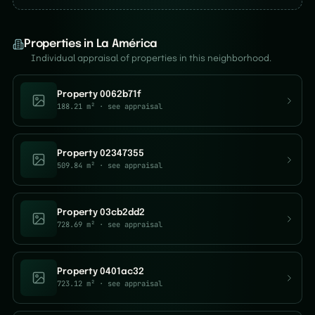
Properties in La América
Individual appraisal of properties in this neighborhood.
Property 0062b71f
188.21 m²
· see appraisal
Property 02347355
509.84 m²
· see appraisal
Property 03cb2dd2
728.69 m²
· see appraisal
Property 0401ac32
723.12 m²
· see appraisal