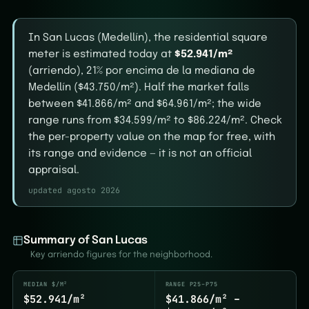
In San Lucas (Medellín), the residential square
meter is estimated today at
$52.941/m²
(arriendo), 21% por encima de la mediana de
Medellín ($43.750/m²). Half the market falls
between $41.866/m² and $64.961/m²; the wide
range runs from $34.599/m² to $86.224/m². Check
the per-property value on the map for free, with
its range and evidence — it is not an official
appraisal.
updated agosto 2026
Summary of San Lucas
Key arriendo figures for the neighborhood.
MEDIAN $/M²
RANGE P25–P75
$52.941/m²
$41.866/m² –