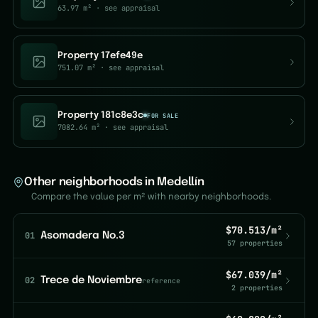
63.97 m²
· see appraisal
Property 17efe49e
751.07 m²
· see appraisal
Property 181c8e3c
FOR SALE
7082.64 m²
· see appraisal
Other neighborhoods in Medellín
Compare the value per m² with nearby neighborhoods.
$70.513/m²
01
Asomadera No.3
57 properties
$67.039/m²
02
Trece de Noviembre
reference
2 properties