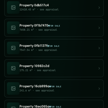
Property 0db517c4
12418.45 m²
· see appraisal
Property 0f1b7470
FOR SALE
7658.21 m²
· see appraisal
Property 0fb1137f
FOR SALE
7547.54 m²
· see appraisal
Property 10982c2d
175.21 m²
· see appraisal
Property 16cb999a
FOR SALE
241.6 m²
· see appraisal
Property 16ec065a
FOR SALE