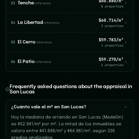
$60.880/m²
03
Tenche
reference
8 properties
$60.714/m²
04
La Libertad
reference
3 properties
$59.783/m²
05
El Cerro
reference
1 properties
$59.270/m²
06
El Patio
reference
2 properties
Frequently asked questions about the appraisal in
San Lucas
¿Cuánto vale el m² en San Lucas?
Hoy la mediana de arriendo en San Lucas (Medellín)
es $52.941/m² por m². La mitad de los inmuebles se
valora entre $41.866/m² y $64.961/m², según 336
predios analizados.