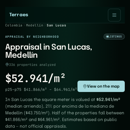
Terraes
Colombia
Medellín
San Lucas
APPRAISAL BY NEIGHBORHOOD
LISTINGS
Appraisal in San Lucas,
Medellín
336 properties analyzed
$52.941/m²
View on the map
p25–p75
$41.866/m²
–
$64.961/m²
In San Lucas the square meter is valued at
$52.941/m²
(median arriendo), 21% por encima de la mediana de
Medellín ($43.750/m²). Half of the properties fall between
$41.866/m² and $64.961/m². Estimates based on public
data — not official appraisals.