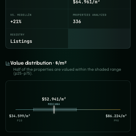
$64.961/m²
VS. MEDELLÍN
PROPERTIES ANALYZED
+21%
336
REGISTRY
Listings
Value distribution · $/m²
Half of the properties are valued within the shaded range
(p25–p75).
$52.941/m²
MEDIANA
$34.599/m²
$86.224/m²
P10
P90