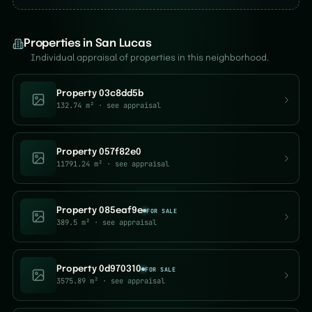
Properties in San Lucas
Individual appraisal of properties in this neighborhood.
Property 03c8dd5b
132.74 m²
· see appraisal
Property 057f82e0
11791.24 m²
· see appraisal
Property 085eaf9e
FOR SALE
389.5 m²
· see appraisal
Property 0d970310
FOR SALE
3575.89 m²
· see appraisal