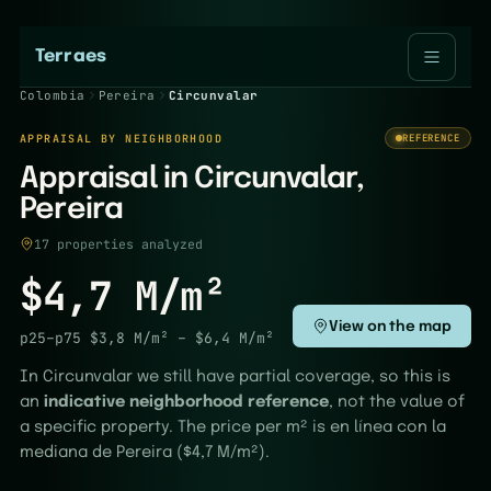
Terraes
Colombia
Pereira
Circunvalar
APPRAISAL BY NEIGHBORHOOD
REFERENCE
Appraisal in Circunvalar,
Pereira
17 properties analyzed
$4,7 M/m²
View on the map
p25–p75
$3,8 M/m²
–
$6,4 M/m²
In Circunvalar we still have partial coverage, so this is
an
indicative neighborhood reference
, not the value of
a specific property. The price per m² is en línea con la
mediana de Pereira ($4,7 M/m²).