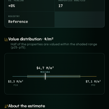
VS. PEREIRA
PROPERTIES ANALYZED
+0%
17
REGISTRY
Reference
Value distribution · $/m²
Half of the properties are valued within the shaded range
(p25–p75).
$4,7 M/m²
MEDIANA
$3,3 M/m²
$7,1 M/m²
P10
P90
About the estimate