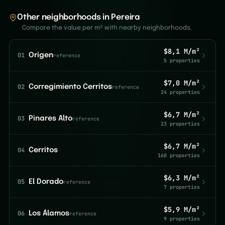
Other neighborhoods in Pereira
Compare the value per m² with nearby neighborhoods.
$8,1 M/m²
01
Origen
reference
5 properties
$7,0 M/m²
02
Corregimiento Cerritos
reference
24 properties
$6,7 M/m²
03
Pinares Alto
reference
23 properties
$6,7 M/m²
04
Cerritos
160 properties
$6,3 M/m²
05
El Dorado
reference
7 properties
$5,9 M/m²
06
Los Álamos
reference
9 properties