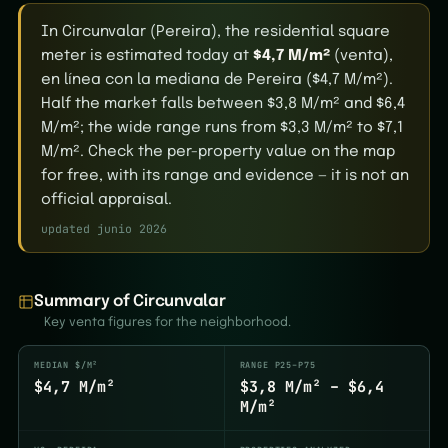
In Circunvalar (Pereira), the residential square
meter is estimated today at
$4,7 M/m²
(venta),
en línea con la mediana de Pereira ($4,7 M/m²).
Half the market falls between $3,8 M/m² and $6,4
M/m²; the wide range runs from $3,3 M/m² to $7,1
M/m². Check the per-property value on the map
for free, with its range and evidence — it is not an
official appraisal.
updated junio 2026
Summary of Circunvalar
Key venta figures for the neighborhood.
MEDIAN $/M²
RANGE P25–P75
$4,7 M/m²
$3,8 M/m² – $6,4
M/m²