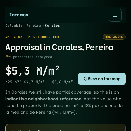
Terraes
Colombia
Pereira
Corales
APPRAISAL BY NEIGHBORHOOD
REFERENCE
Appraisal in Corales, Pereira
5 properties analyzed
$5,3 M/m²
View on the map
p25–p75
$4,7 M/m²
–
$5,8 M/m²
In Corales we still have partial coverage, so this is an
indicative neighborhood reference
, not the value of a
specific property. The price per m² is 12% por encima de
la mediana de Pereira ($4,7 M/m²).