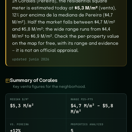
In Corales (Pereira), the residential square
meter is estimated today at
$5,3 M/m²
(venta),
12% por encima de la mediana de Pereira ($4,7
M/m²). Half the market falls between $4,7 M/m²
and $5,8 M/m²; the wide range runs from $4,4
M/m² to $6,9 M/m². Check the per-property value
on the map for free, with its range and evidence
— it is not an official appraisal.
updated junio 2026
Summary of Corales
Key venta figures for the neighborhood.
MEDIAN $/M²
RANGE P25–P75
$5,3 M/m²
$4,7 M/m² – $5,8
M/m²
VS. PEREIRA
PROPERTIES ANALYZED
+12%
5