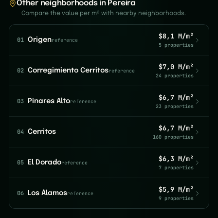
Other neighborhoods in Pereira
Compare the value per m² with nearby neighborhoods.
$8,1 M/m²
01
Origen
reference
5 properties
$7,0 M/m²
02
Corregimiento Cerritos
reference
24 properties
$6,7 M/m²
03
Pinares Alto
reference
23 properties
$6,7 M/m²
04
Cerritos
160 properties
$6,3 M/m²
05
El Dorado
reference
7 properties
$5,9 M/m²
06
Los Álamos
reference
9 properties