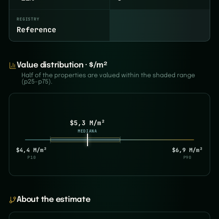
REGISTRY
Reference
Value distribution · $/m²
Half of the properties are valued within the shaded range
(p25–p75).
$5,3 M/m²
MEDIANA
$4,4 M/m²
$6,9 M/m²
P10
P90
About the estimate