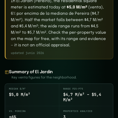
In El Jardin (Pereira), the residential square
meter is estimated today at
$5,0 M/m²
(venta),
6% por encima de la mediana de Pereira ($4,7
M/m²). Half the market falls between $4,7 M/m²
and $5,4 M/m²; the wide range runs from $4,5
M/m² to $5,7 M/m². Check the per-property value
on the map for free, with its range and evidence
— it is not an official appraisal.
updated junio 2026
Summary of El Jardin
Key venta figures for the neighborhood.
MEDIAN $/M²
RANGE P25–P75
$5,0 M/m²
$4,7 M/m² – $5,4
M/m²
VS. PEREIRA
PROPERTIES ANALYZED
+6%
3