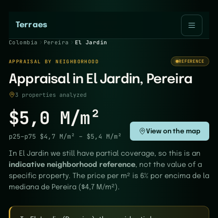
Terraes
Colombia
Pereira
El Jardin
APPRAISAL BY NEIGHBORHOOD
REFERENCE
Appraisal in El Jardin, Pereira
3 properties analyzed
$5,0 M/m²
View on the map
p25–p75
$4,7 M/m²
–
$5,4 M/m²
In El Jardin we still have partial coverage, so this is an
indicative neighborhood reference
, not the value of a
specific property. The price per m² is 6% por encima de la
mediana de Pereira ($4,7 M/m²).