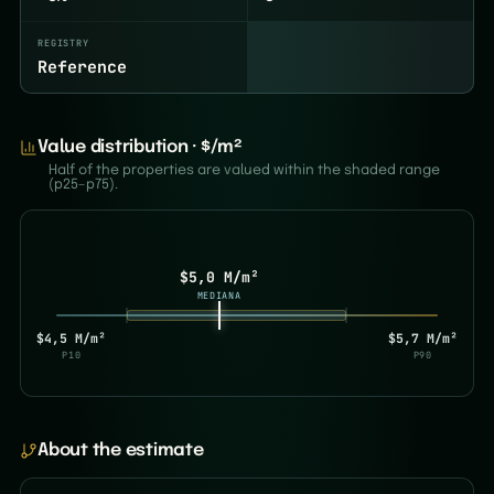
REGISTRY
Reference
Value distribution · $/m²
Half of the properties are valued within the shaded range
(p25–p75).
$5,0 M/m²
MEDIANA
$4,5 M/m²
$5,7 M/m²
P10
P90
About the estimate