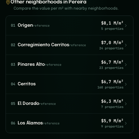
Other neighborhoods in Pereira
Compare the value per m² with nearby neighborhoods.
$8,1 M/m²
01
Origen
reference
5 properties
$7,0 M/m²
02
Corregimiento Cerritos
reference
24 properties
$6,7 M/m²
03
Pinares Alto
reference
23 properties
$6,7 M/m²
04
Cerritos
160 properties
$6,3 M/m²
05
El Dorado
reference
7 properties
$5,9 M/m²
06
Los Álamos
reference
9 properties