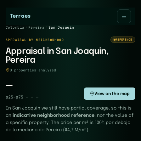
Terraes
Colombia
Pereira
San Joaquin
APPRAISAL BY NEIGHBORHOOD
REFERENCE
Appraisal in San Joaquin,
Pereira
0 properties analyzed
—
View on the map
p25–p75
—
–
—
In San Joaquin we still have partial coverage, so this is
an
indicative neighborhood reference
, not the value of
a specific property. The price per m² is 100% por debajo
de la mediana de Pereira ($4,7 M/m²).