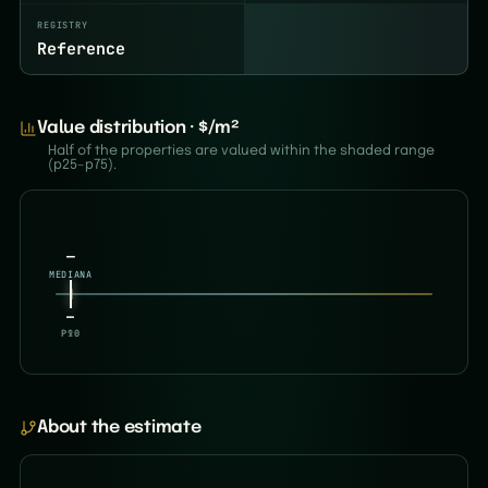
REGISTRY
Reference
Value distribution · $/m²
Half of the properties are valued within the shaded range
(p25–p75).
—
MEDIANA
—
—
P10
P90
About the estimate