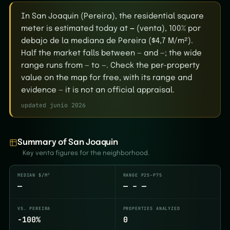
In San Joaquin (Pereira), the residential square
meter is estimated today at
—
(venta), 100% por
debajo de la mediana de Pereira ($4,7 M/m²).
Half the market falls between — and —; the wide
range runs from — to —. Check the per-property
value on the map for free, with its range and
evidence — it is not an official appraisal.
updated junio 2026
Summary of San Joaquin
Key venta figures for the neighborhood.
MEDIAN $/M²
RANGE P25–P75
—
— – —
VS. PEREIRA
PROPERTIES ANALYZED
-100%
0