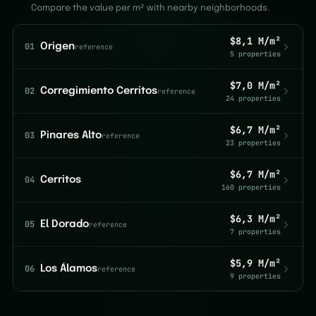
Compare the value per m² with nearby neighborhoods.
$8,1 M/m²
01
Origen
reference
5 properties
$7,0 M/m²
02
Corregimiento Cerritos
reference
24 properties
$6,7 M/m²
03
Pinares Alto
reference
23 properties
$6,7 M/m²
04
Cerritos
160 properties
$6,3 M/m²
05
El Dorado
reference
7 properties
$5,9 M/m²
06
Los Álamos
reference
9 properties