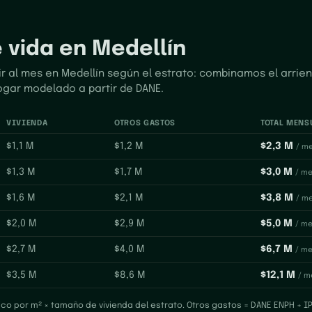
 vida en Medellín
r al mes en Medellín según el estrato: combinamos el arrien
ogar modelado a partir de DANE.
VIVIENDA
OTROS GASTOS
TOTAL MENS
$1,1 M
$1,2 M
$2,3 M
/
m
$1,3 M
$1,7 M
$3,0 M
/
me
$1,6 M
$2,1 M
$3,8 M
/
m
$2,0 M
$2,9 M
$5,0 M
/
me
$2,7 M
$4,0 M
$6,7 M
/
me
$3,5 M
$8,6 M
$12,1 M
/
m
pico por m² × tamaño de vivienda del estrato. Otros gastos = DANE ENPH + 