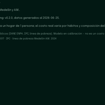
.
dellín y A.M..
ing-v0.2.0, datos generados al 2026-06-25.
ra un hogar de 1 persona; el costo real varía por hábitos y composición del
licos (DANE ENPH, IPC, línea de pobreza). Modelo en calibración — no es un costo o
017 · IPC ·
línea de pobreza Medellín A.M. 2024