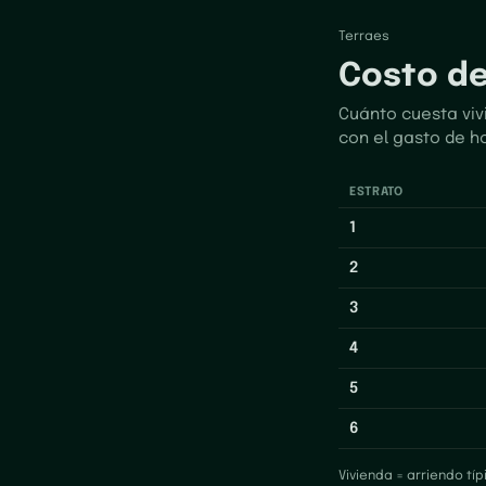
Terraes
Costo de
Cuánto cuesta vivi
con el gasto de h
ESTRATO
1
2
3
4
5
6
Vivienda = arriendo tí