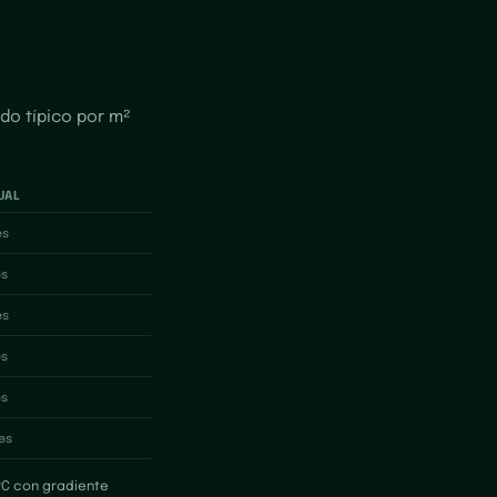
do típico por m²
UAL
es
s
es
s
s
es
IPC con gradiente