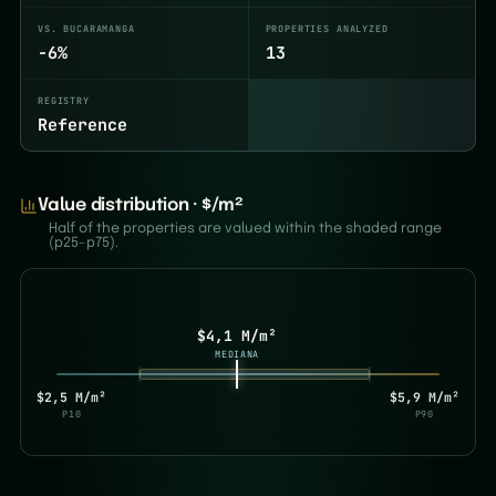
VS. BUCARAMANGA
PROPERTIES ANALYZED
-6%
13
REGISTRY
Reference
Value distribution · $/m²
Half of the properties are valued within the shaded range
(p25–p75).
$4,1 M/m²
MEDIANA
$2,5 M/m²
$5,9 M/m²
P10
P90