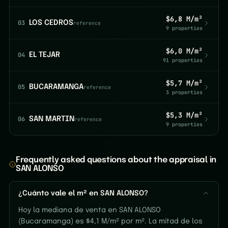
$6,8 M/m²
03
LOS CEDROS
reference
9 properties
$6,0 M/m²
04
EL TEJAR
91 properties
$5,7 M/m²
05
BUCARAMANGA
reference
3 properties
$5,3 M/m²
06
SAN MARTIN
reference
9 properties
Frequently asked questions about the appraisal in
SAN ALONSO
¿Cuánto vale el m² en SAN ALONSO?
Hoy la mediana de venta en SAN ALONSO
(Bucaramanga) es $4,1 M/m² por m². La mitad de los