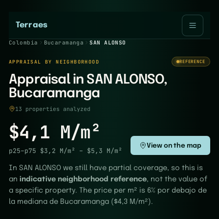
Terraes
Colombia
Bucaramanga
SAN ALONSO
APPRAISAL BY NEIGHBORHOOD
REFERENCE
Appraisal in SAN ALONSO,
Bucaramanga
13 properties analyzed
$4,1 M/m²
View on the map
p25–p75
$3,2 M/m²
–
$5,3 M/m²
In SAN ALONSO we still have partial coverage, so this is
an
indicative neighborhood reference
, not the value of
a specific property. The price per m² is 6% por debajo de
la mediana de Bucaramanga ($4,3 M/m²).