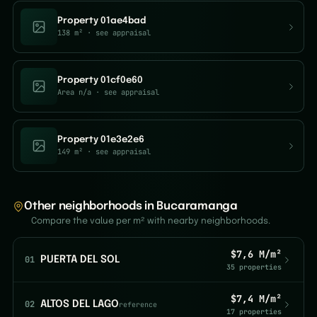
Property 01ae4bad
138 m²
· see appraisal
Property 01cf0e60
Area n/a
· see appraisal
Property 01e3e2e6
149 m²
· see appraisal
Other neighborhoods in Bucaramanga
Compare the value per m² with nearby neighborhoods.
$7,6 M/m²
01
PUERTA DEL SOL
35 properties
$7,4 M/m²
02
ALTOS DEL LAGO
reference
17 properties