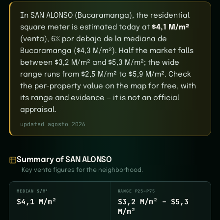
In SAN ALONSO (Bucaramanga), the residential
square meter is estimated today at
$4,1 M/m²
(venta), 6% por debajo de la mediana de
Bucaramanga ($4,3 M/m²). Half the market falls
between $3,2 M/m² and $5,3 M/m²; the wide
range runs from $2,5 M/m² to $5,9 M/m². Check
the per-property value on the map for free, with
its range and evidence — it is not an official
appraisal.
updated agosto 2026
Summary of SAN ALONSO
Key venta figures for the neighborhood.
MEDIAN $/M²
RANGE P25–P75
$4,1 M/m²
$3,2 M/m² – $5,3
M/m²