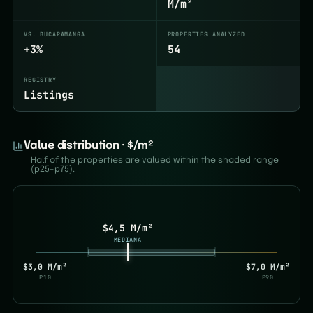
M/m²
VS. BUCARAMANGA
PROPERTIES ANALYZED
+3%
54
REGISTRY
Listings
Value distribution · $/m²
Half of the properties are valued within the shaded range
(p25–p75).
$4,5 M/m²
MEDIANA
$3,0 M/m²
$7,0 M/m²
P10
P90