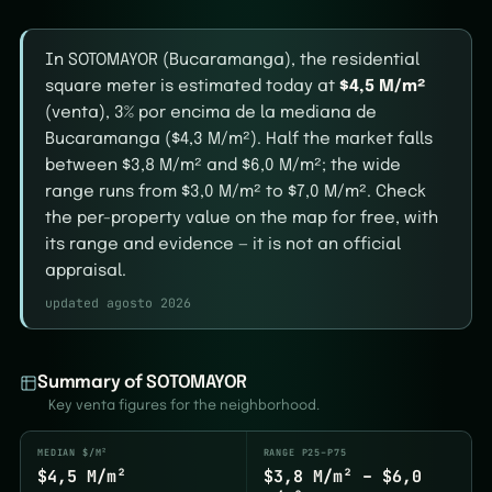
In SOTOMAYOR (Bucaramanga), the residential
square meter is estimated today at
$4,5 M/m²
(venta), 3% por encima de la mediana de
Bucaramanga ($4,3 M/m²). Half the market falls
between $3,8 M/m² and $6,0 M/m²; the wide
range runs from $3,0 M/m² to $7,0 M/m². Check
the per-property value on the map for free, with
its range and evidence — it is not an official
appraisal.
updated agosto 2026
Summary of SOTOMAYOR
Key venta figures for the neighborhood.
MEDIAN $/M²
RANGE P25–P75
$4,5 M/m²
$3,8 M/m² – $6,0