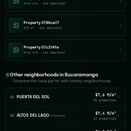
Area n/a
· see appraisal
Property 0786ce17
515 m²
· see appraisal
Property 07c314fe
Area n/a
· see appraisal
Other neighborhoods in Bucaramanga
Compare the value per m² with nearby neighborhoods.
$7,6 M/m²
01
PUERTA DEL SOL
35 properties
$7,4 M/m²
02
ALTOS DEL LAGO
reference
17 properties