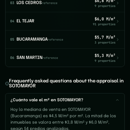
$6,8 M/m²
03
LOS CEDROS
reference
9 properties
$6,0 M/m²
04
EL TEJAR
91 properties
$5,7 M/m²
05
BUCARAMANGA
reference
3 properties
$5,3 M/m²
06
SAN MARTIN
reference
9 properties
Frequently asked questions about the appraisal in
SOTOMAYOR
¿Cuánto vale el m² en SOTOMAYOR?
Hoy la mediana de venta en SOTOMAYOR
(Bucaramanga) es $4,5 M/m² por m². La mitad de los
inmuebles se valora entre $3,8 M/m² y $6,0 M/m²,
según 54 predios analizados.