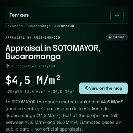
Terraes
Colombia
Bucaramanga
SOTOMAYOR
APPRAISAL BY NEIGHBORHOOD
LISTINGS
Appraisal in SOTOMAYOR,
Bucaramanga
54 properties analyzed
$4,5 M/m²
View on the map
p25–p75
$3,8 M/m²
–
$6,0 M/m²
In SOTOMAYOR the square meter is valued at
$4,5 M/m²
(median venta), 3% por encima de la mediana de
Bucaramanga ($4,3 M/m²). Half of the properties fall
between $3,8 M/m² and $6,0 M/m². Estimates based on
public data — not official appraisals.