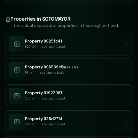
Properties in SOTOMAYOR
Individual appraisal of properties in this neighborhood.
Property 0025fc41
527 m²
· see appraisal
Property 006539c5
FOR SALE
98 m²
· see appraisal
Property 01922987
133 m²
· see appraisal
Property 026d2714
328 m²
· see appraisal