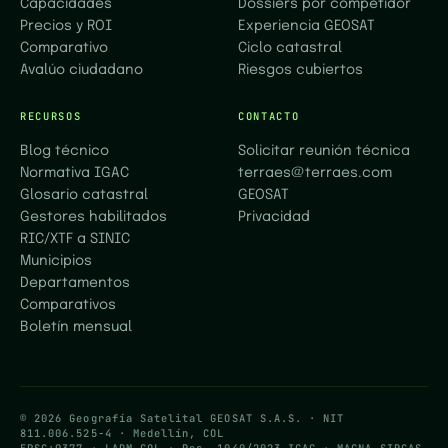
Capacidades
Dossiers por competidor
Precios y ROI
Experiencia GEOSAT
Comparativo
Ciclo catastral
Avalúo ciudadano
Riesgos cubiertos
RECURSOS
CONTACTO
Blog técnico
Solicitar reunión técnica
Normativa IGAC
terraes@terraes.com
Glosario catastral
GEOSAT
Gestores habilitados
Privacidad
RIC/XTF a SINIC
Municipios
Departamentos
Comparativos
Boletín mensual
© 2026 Geografía Satelital GEOSAT S.A.S. · NIT
811.006.525-4 · Medellín, COL
EPSG:9377 · LADM-COL · Res. 1040/2023 IGAC · MAGNA-SIRGAS