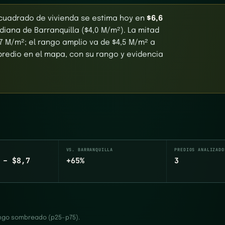
 cuadrado de vivienda se estima hoy en
$6,6
iana de Barranquilla ($4,0 M/m²). La mitad
7 M/m²; el rango amplio va de $4,5 M/m² a
 predio en el mapa, con su rango y evidencia
VS. BARRANQUILLA
PREDIOS ANALIZADO
 – $8,7
+65%
3
rango sombreado (p25–p75).