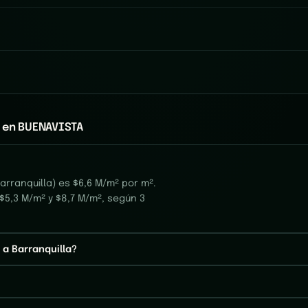
o en BUENAVISTA
rranquilla) es $6,6 M/m² por m².
$5,3 M/m² y $8,7 M/m², según 3
a Barranquilla?