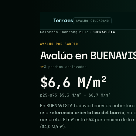
Terraes
AVALÚO CIUDADANO
Colombia
Barranquilla
BUENAVISTA
AVALÚO POR BARRIO
Avalúo en BUENAVIS
3 predios analizados
$6,6 M/m²
p25–p75
$5,3 M/m²
–
$8,7 M/m²
En BUENAVISTA todavía tenemos cobertura p
una
referencia orientativa del barrio
, no 
concreto. El m² está 65% por encima de la 
($4,0 M/m²).