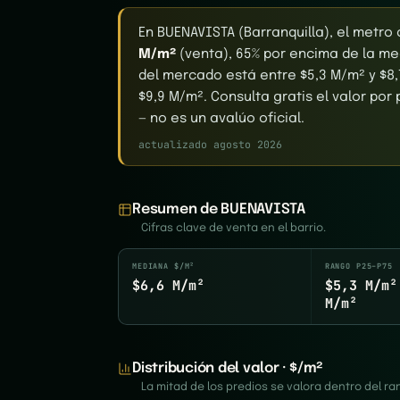
En BUENAVISTA (Barranquilla), el metro
M/m²
(venta), 65% por encima de la med
del mercado está entre $5,3 M/m² y $8,
$9,9 M/m². Consulta gratis el valor por
— no es un avalúo oficial.
actualizado agosto 2026
Resumen de BUENAVISTA
Cifras clave de venta en el barrio.
MEDIANA $/M²
RANGO P25–P75
$6,6 M/m²
$5,3 M/m²
M/m²
Distribución del valor · $/m²
La mitad de los predios se valora dentro del 