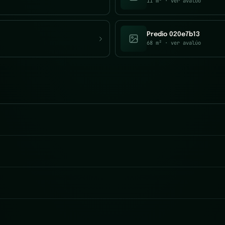
11 m²
· ver avalúo
Predio 020e7b13
68 m²
· ver avalúo