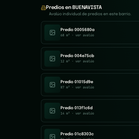
Predios en BUENAVISTA
Avalúo individual de predios en este barrio.
Predio 0005680a
68 m²
· ver avalúo
Predio 004e75cb
12 m²
· ver avalúo
Predio 01015d9e
87 m²
· ver avalúo
Predio 013f1c6d
14 m²
· ver avalúo
Predio 01c8303c