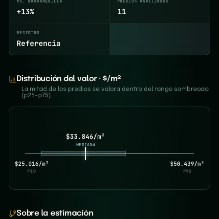
VS. BARRANQUILLA
PREDIOS ANALIZADOS
+13%
11
REGISTRO
Referencia
Distribución del valor · $/m²
La mitad de los predios se valora dentro del rango sombreado
(p25–p75).
$33.846/m²
MEDIANA
$25.016/m²
$50.439/m²
P10
P90
Sobre la estimación