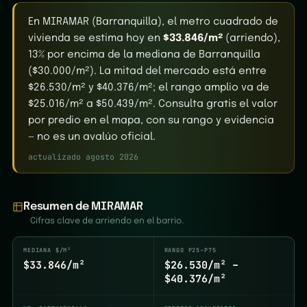
En MIRAMAR (Barranquilla), el metro cuadrado de
vivienda se estima hoy en
$33.846/m²
(arriendo),
13% por encima de la mediana de Barranquilla
($30.000/m²). La mitad del mercado está entre
$26.530/m² y $40.376/m²; el rango amplio va de
$25.016/m² a $50.439/m². Consulta gratis el valor
por predio en el mapa, con su rango y evidencia
— no es un avalúo oficial.
actualizado agosto 2026
Resumen de MIRAMAR
Cifras clave de arriendo en el barrio.
MEDIANA $/M²
RANGO P25–P75
$33.846/m²
$26.530/m² –
$40.376/m²