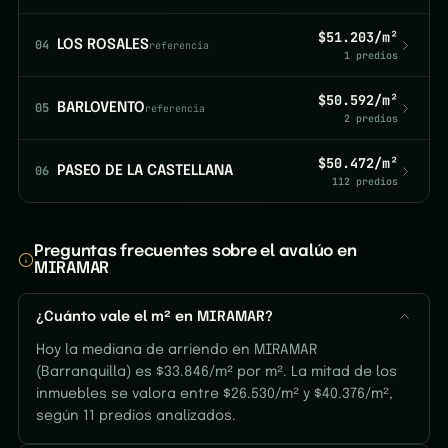
$51.203/m²
04
LOS ROSALES
referencia
1 predios
$50.592/m²
05
BARLOVENTO
referencia
2 predios
$50.472/m²
06
PASEO DE LA CASTELLANA
112 predios
Preguntas frecuentes sobre el avalúo en
MIRAMAR
¿Cuánto vale el m² en MIRAMAR?
Hoy la mediana de arriendo en MIRAMAR
(Barranquilla) es $33.846/m² por m². La mitad de los
inmuebles se valora entre $26.530/m² y $40.376/m²,
según 11 predios analizados.