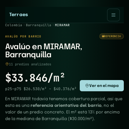
Terraes
Colombia
Barranquilla
MIRAMAR
AVALÚO POR BARRIO
REFERENCIA
Avalúo en MIRAMAR,
Barranquilla
11 predios analizados
$33.846/m²
Ver en el mapa
p25–p75
$26.530/m²
–
$40.376/m²
En MIRAMAR todavía tenemos cobertura parcial, así que
esta es una
referencia orientativa del barrio
, no el
valor de un predio concreto. El m² está 13% por encima
de la mediana de Barranquilla ($30.000/m²).