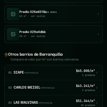
Predio 026e6018
EN VENTA
65 m²
· ver avalúo
Predio 029a4dbb
58 m²
· ver avalúo
Otros barrios de Barranquilla
Compara el valor por m² con barrios cercanos.
$65.000/m²
01
SIAPE
referencia
1 predios
$63.241/m²
02
CARLOS MEISEL
referencia
3 predios
$51.364/m²
03
LAS MALVINAS
referencia
10 predios