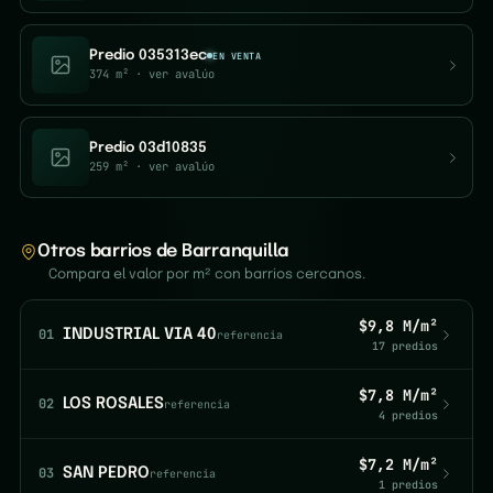
Predio 035313ec
EN VENTA
374 m²
· ver avalúo
Predio 03d10835
259 m²
· ver avalúo
Otros barrios de Barranquilla
Compara el valor por m² con barrios cercanos.
$9,8 M/m²
01
INDUSTRIAL VIA 40
referencia
17 predios
$7,8 M/m²
02
LOS ROSALES
referencia
4 predios
$7,2 M/m²
03
SAN PEDRO
referencia
1 predios