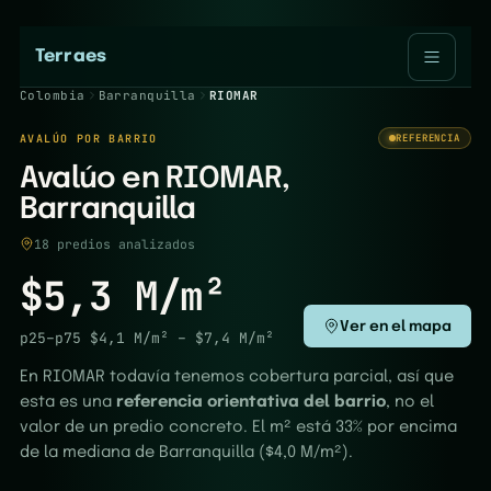
Terraes
Colombia
Barranquilla
RIOMAR
AVALÚO POR BARRIO
REFERENCIA
Avalúo en RIOMAR,
Barranquilla
18 predios analizados
$5,3 M/m²
Ver en el mapa
p25–p75
$4,1 M/m²
–
$7,4 M/m²
En RIOMAR todavía tenemos cobertura parcial, así que
esta es una
referencia orientativa del barrio
, no el
valor de un predio concreto. El m² está 33% por encima
de la mediana de Barranquilla ($4,0 M/m²).