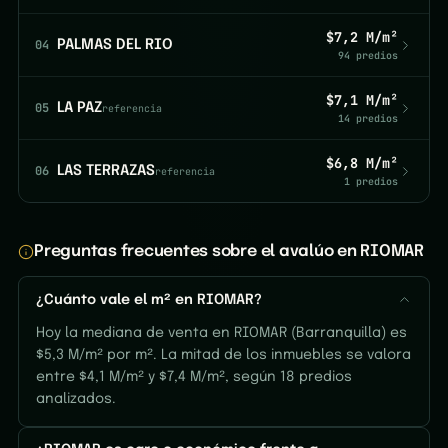
$7,2 M/m²
04
PALMAS DEL RIO
94 predios
$7,1 M/m²
05
LA PAZ
referencia
14 predios
$6,8 M/m²
06
LAS TERRAZAS
referencia
1 predios
Preguntas frecuentes sobre el avalúo en RIOMAR
¿Cuánto vale el m² en RIOMAR?
Hoy la mediana de venta en RIOMAR (Barranquilla) es
$5,3 M/m² por m². La mitad de los inmuebles se valora
entre $4,1 M/m² y $7,4 M/m², según 18 predios
analizados.