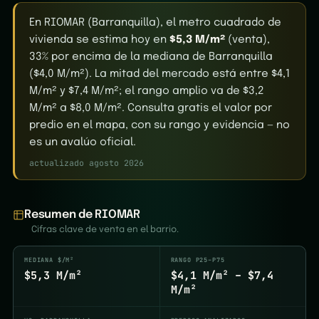
En RIOMAR (Barranquilla), el metro cuadrado de
vivienda se estima hoy en
$5,3 M/m²
(venta),
33% por encima de la mediana de Barranquilla
($4,0 M/m²). La mitad del mercado está entre $4,1
M/m² y $7,4 M/m²; el rango amplio va de $3,2
M/m² a $8,0 M/m². Consulta gratis el valor por
predio en el mapa, con su rango y evidencia — no
es un avalúo oficial.
actualizado agosto 2026
Resumen de RIOMAR
Cifras clave de venta en el barrio.
MEDIANA $/M²
RANGO P25–P75
$5,3 M/m²
$4,1 M/m² – $7,4
M/m²