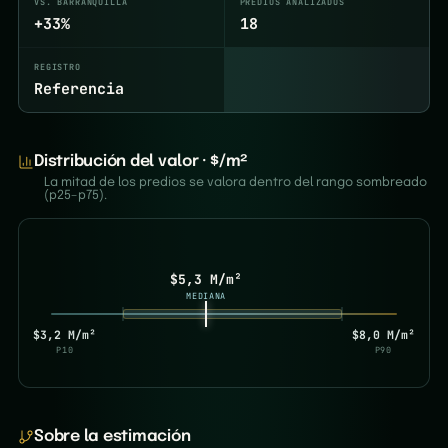
VS. BARRANQUILLA
PREDIOS ANALIZADOS
+33%
18
REGISTRO
Referencia
Distribución del valor · $/m²
La mitad de los predios se valora dentro del rango sombreado
(p25–p75).
$5,3 M/m²
MEDIANA
$3,2 M/m²
$8,0 M/m²
P10
P90
Sobre la estimación