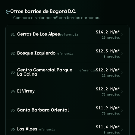
Otros barrios de Bogotá D.C.
Compara el valor por m² con barrios cercanos.
$14,2 M/m²
01
Cerros De Los Alpes
referencia
10 predios
$12,3 M/m²
02
Bosque Izquierdo
referencia
8 predios
$12,2 M/m²
Centro Comercial Parque
referencia
03
La Colina
11 predios
$12,2 M/m²
04
El Virrey
73 predios
$11,9 M/m²
05
Santa Barbara Oriental
70 predios
$11,4 M/m²
06
Los Alpes
referencia
8 predios