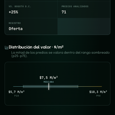
VS. BOGOTÁ D.C.
PREDIOS ANALIZADOS
+25%
71
REGISTRO
Oferta
Distribución del valor · $/m²
La mitad de los predios se valora dentro del rango sombreado
(p25–p75).
$7,5 M/m²
MEDIANA
$5,7 M/m²
$10,3 M/m²
P10
P90