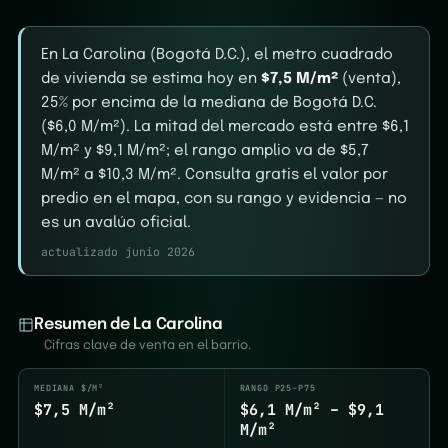
En La Carolina (Bogotá D.C.), el metro cuadrado
de vivienda se estima hoy en
$7,5 M/m²
(venta),
25% por encima de la mediana de Bogotá D.C.
($6,0 M/m²). La mitad del mercado está entre $6,1
M/m² y $9,1 M/m²; el rango amplio va de $5,7
M/m² a $10,3 M/m². Consulta gratis el valor por
predio en el mapa, con su rango y evidencia — no
es un avalúo oficial.
actualizado junio 2026
Resumen de La Carolina
Cifras clave de venta en el barrio.
MEDIANA $/M²
RANGO P25–P75
$7,5 M/m²
$6,1 M/m² – $9,1
M/m²