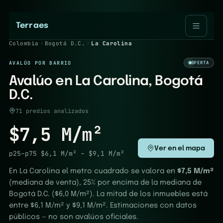
Terraes
Colombia
Bogotá D.C.
La Carolina
AVALÚO POR BARRIO
OFERTA
Avalúo en La Carolina, Bogotá
D.C.
71 predios analizados
$7,5 M/m²
Ver en el mapa
p25–p75
$6,1 M/m²
–
$9,1 M/m²
En La Carolina el metro cuadrado se valora en
$7,5 M/m²
(mediana de venta), 25% por encima de la mediana de
Bogotá D.C. ($6,0 M/m²). La mitad de los inmuebles está
entre $6,1 M/m² y $9,1 M/m². Estimaciones con datos
públicos — no son avalúos oficiales.