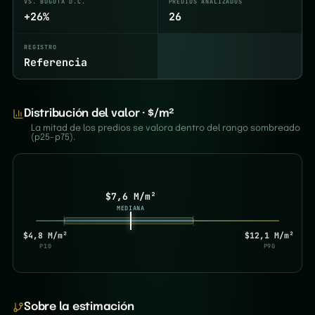
VS. BOGOTÁ D.C.
PREDIOS ANALIZADOS
+26%
26
REGISTRO
Referencia
Distribución del valor · $/m²
La mitad de los predios se valora dentro del rango sombreado
(p25–p75).
$7,6 M/m²
MEDIANA
$4,8 M/m²
$12,1 M/m²
P10
P90
Sobre la estimación