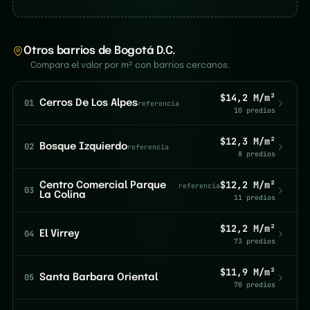
Otros barrios de Bogotá D.C.
Compara el valor por m² con barrios cercanos.
$14,2 M/m²
01
Cerros De Los Alpes
referencia
10 predios
$12,3 M/m²
02
Bosque Izquierdo
referencia
8 predios
$12,2 M/m²
Centro Comercial Parque
referencia
03
La Colina
11 predios
$12,2 M/m²
04
El Virrey
73 predios
$11,9 M/m²
05
Santa Barbara Oriental
70 predios