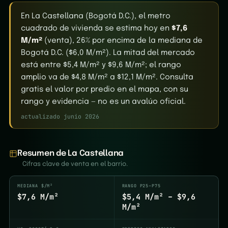
En La Castellana (Bogotá D.C.), el metro
cuadrado de vivienda se estima hoy en
$7,6
M/m²
(venta), 26% por encima de la mediana de
Bogotá D.C. ($6,0 M/m²). La mitad del mercado
está entre $5,4 M/m² y $9,6 M/m²; el rango
amplio va de $4,8 M/m² a $12,1 M/m². Consulta
gratis el valor por predio en el mapa, con su
rango y evidencia — no es un avalúo oficial.
actualizado junio 2026
Resumen de La Castellana
Cifras clave de venta en el barrio.
MEDIANA $/M²
RANGO P25–P75
$7,6 M/m²
$5,4 M/m² – $9,6
M/m²