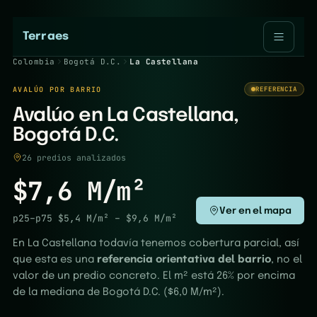
Terraes
Colombia
Bogotá D.C.
La Castellana
AVALÚO POR BARRIO
REFERENCIA
Avalúo en La Castellana,
Bogotá D.C.
26 predios analizados
$7,6 M/m²
Ver en el mapa
p25–p75
$5,4 M/m²
–
$9,6 M/m²
En La Castellana todavía tenemos cobertura parcial, así
que esta es una
referencia orientativa del barrio
, no el
valor de un predio concreto. El m² está 26% por encima
de la mediana de Bogotá D.C. ($6,0 M/m²).