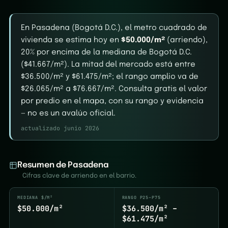
En Pasadena (Bogotá D.C.), el metro cuadrado de
vivienda se estima hoy en
$50.000/m²
(arriendo),
20% por encima de la mediana de Bogotá D.C.
($41.667/m²). La mitad del mercado está entre
$36.500/m² y $61.475/m²; el rango amplio va de
$26.065/m² a $76.667/m². Consulta gratis el valor
por predio en el mapa, con su rango y evidencia
— no es un avalúo oficial.
actualizado junio 2026
Resumen de Pasadena
Cifras clave de arriendo en el barrio.
MEDIANA $/M²
RANGO P25–P75
$50.000/m²
$36.500/m² –
$61.475/m²