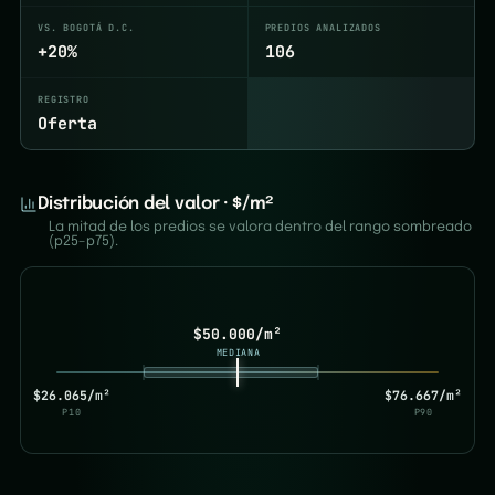
VS. BOGOTÁ D.C.
PREDIOS ANALIZADOS
+20%
106
REGISTRO
Oferta
Distribución del valor · $/m²
La mitad de los predios se valora dentro del rango sombreado
(p25–p75).
$50.000/m²
MEDIANA
$26.065/m²
$76.667/m²
P10
P90