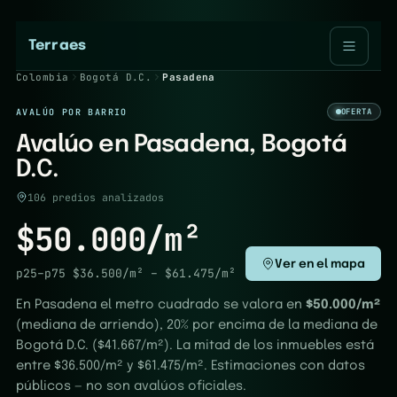
Terraes
Colombia
Bogotá D.C.
Pasadena
AVALÚO POR BARRIO
OFERTA
Avalúo en Pasadena, Bogotá
D.C.
106 predios analizados
$50.000/m²
Ver en el mapa
p25–p75
$36.500/m²
–
$61.475/m²
En Pasadena el metro cuadrado se valora en
$50.000/m²
(mediana de arriendo), 20% por encima de la mediana de
Bogotá D.C. ($41.667/m²). La mitad de los inmuebles está
entre $36.500/m² y $61.475/m². Estimaciones con datos
públicos — no son avalúos oficiales.