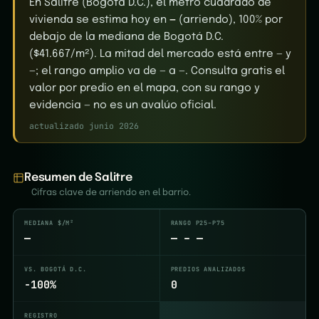
En Salitre (Bogotá D.C.), el metro cuadrado de
vivienda se estima hoy en
—
(arriendo), 100% por
debajo de la mediana de Bogotá D.C.
($41.667/m²). La mitad del mercado está entre — y
—; el rango amplio va de — a —. Consulta gratis el
valor por predio en el mapa, con su rango y
evidencia — no es un avalúo oficial.
actualizado junio 2026
Resumen de Salitre
Cifras clave de arriendo en el barrio.
MEDIANA $/M²
RANGO P25–P75
—
— – —
VS. BOGOTÁ D.C.
PREDIOS ANALIZADOS
-100%
0
REGISTRO