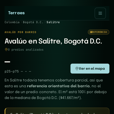
Terraes
Colombia
Bogotá D.C.
Salitre
AVALÚO POR BARRIO
REFERENCIA
Avalúo en Salitre, Bogotá D.C.
0 predios analizados
—
Ver en el mapa
p25–p75
—
–
—
En Salitre todavía tenemos cobertura parcial, así que
esta es una
referencia orientativa del barrio
, no el
valor de un predio concreto. El m² está 100% por debajo
de la mediana de Bogotá D.C. ($41.667/m²).