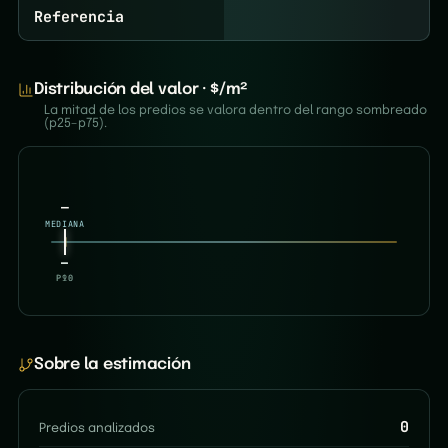
Referencia
Distribución del valor · $/m²
La mitad de los predios se valora dentro del rango sombreado
(p25–p75).
—
MEDIANA
—
—
P10
P90
Sobre la estimación
0
Predios analizados