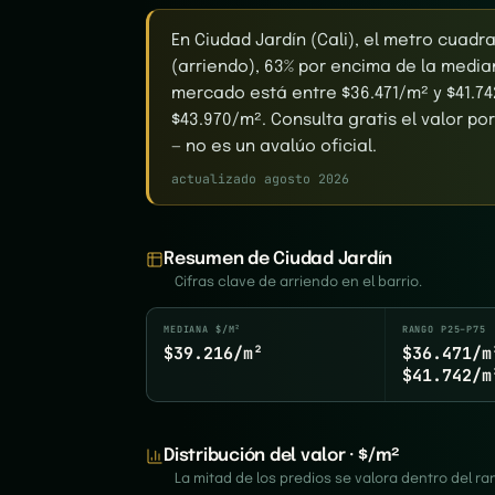
En Ciudad Jardín (Cali), el metro cuad
(arriendo), 63% por encima de la median
mercado está entre $36.471/m² y $41.74
$43.970/m². Consulta gratis el valor po
— no es un avalúo oficial.
actualizado agosto 2026
Resumen de Ciudad Jardín
Cifras clave de arriendo en el barrio.
MEDIANA $/M²
RANGO P25–P75
$39.216/m²
$36.471/m
$41.742/m
Distribución del valor · $/m²
La mitad de los predios se valora dentro del 