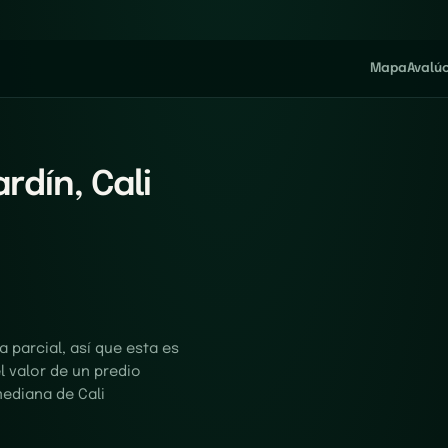
Mapa
Avalú
rdín, Cali
 parcial, así que esta es
el valor de un predio
mediana de Cali