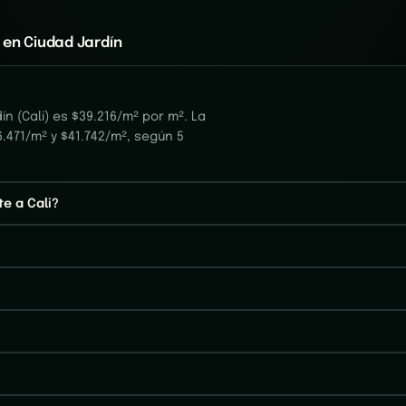
 en Ciudad Jardín
n (Cali) es $39.216/m² por m². La
.471/m² y $41.742/m², según 5
e a Cali?