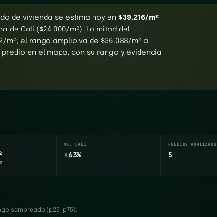
rado de vivienda se estima hoy en
$39.216/m²
a de Cali ($24.000/m²). La mitad del
2/m²; el rango amplio va de $36.088/m² a
r predio en el mapa, con su rango y evidencia
VS. CALI
PREDIOS ANALIZADO
² –
+63%
5
²
rango sombreado (p25–p75).