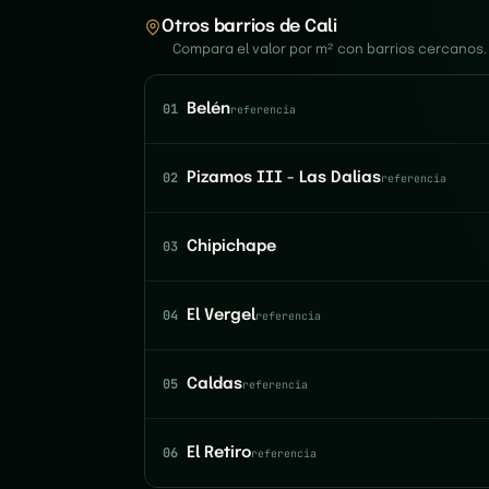
Otros barrios de Cali
Compara el valor por m² con barrios cercanos.
01
Belén
referencia
02
Pizamos III - Las Dalias
referencia
03
Chipichape
04
El Vergel
referencia
05
Caldas
referencia
06
El Retiro
referencia