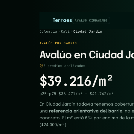
Terraes
AVALÚO CIUDADANO
Colombia
Cali
Ciudad Jardín
AVALÚO POR BARRIO
Avalúo en Ciudad Ja
5 predios analizados
$39.216/m²
p25–p75
$36.471/m²
–
$41.742/m²
En Ciudad Jardín todavía tenemos cobertura
una
referencia orientativa del barrio
, no 
concreto. El m² está 63% por encima de la 
($24.000/m²).