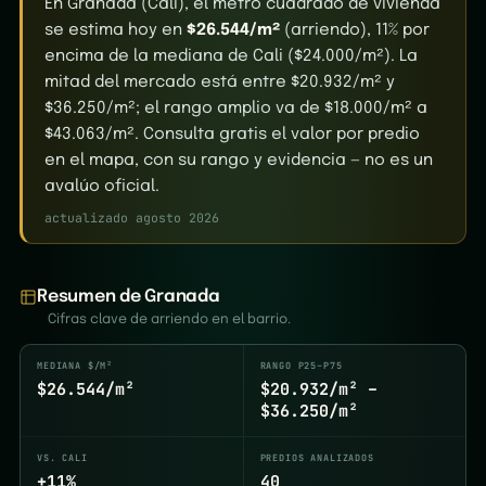
En Granada (Cali), el metro cuadrado de vivienda
se estima hoy en
$26.544/m²
(arriendo), 11% por
encima de la mediana de Cali ($24.000/m²). La
mitad del mercado está entre $20.932/m² y
$36.250/m²; el rango amplio va de $18.000/m² a
$43.063/m². Consulta gratis el valor por predio
en el mapa, con su rango y evidencia — no es un
avalúo oficial.
actualizado agosto 2026
Resumen de Granada
Cifras clave de arriendo en el barrio.
MEDIANA $/M²
RANGO P25–P75
$26.544/m²
$20.932/m² –
$36.250/m²
VS. CALI
PREDIOS ANALIZADOS
+11%
40