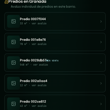
Predios en Granada
Avalúo individual de predios en este barrio.
Predio 0007f044
33 m²
· ver avalúo
Predio 001e8e76
78 m²
· ver avalúo
Predio 0028db57
EN VENTA
548 m²
· ver avalúo
Predio 002a0aa4
12 m²
· ver avalúo
Predio 002ce812
43 m²
· ver avalúo