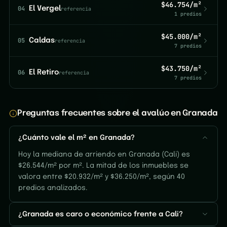
$46.754/m²
04
El Vergel
referencia
1 predios
$45.000/m²
05
Caldas
referencia
7 predios
$43.750/m²
06
El Retiro
referencia
7 predios
Preguntas frecuentes sobre el avalúo en Granada
¿Cuánto vale el m² en Granada?
Hoy la mediana de arriendo en Granada (Cali) es
$26.544/m² por m². La mitad de los inmuebles se
valora entre $20.932/m² y $36.250/m², según 40
predios analizados.
¿Granada es caro o económico frente a Cali?