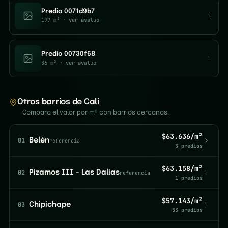
Predio 0071d9b7
197 m²
· ver avalúo
Predio 00730f68
36 m²
· ver avalúo
Otros barrios de Cali
Compara el valor por m² con barrios cercanos.
$63.636/m²
01
Belén
referencia
3 predios
$63.158/m²
02
Pizamos III - Las Dalias
referencia
1 predios
$57.143/m²
03
Chipichape
53 predios