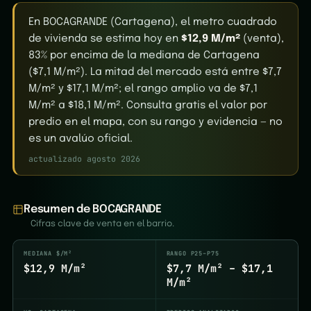
En BOCAGRANDE (Cartagena), el metro cuadrado
de vivienda se estima hoy en
$12,9 M/m²
(venta),
83% por encima de la mediana de Cartagena
($7,1 M/m²). La mitad del mercado está entre $7,7
M/m² y $17,1 M/m²; el rango amplio va de $7,1
M/m² a $18,1 M/m². Consulta gratis el valor por
predio en el mapa, con su rango y evidencia — no
es un avalúo oficial.
actualizado agosto 2026
Resumen de BOCAGRANDE
Cifras clave de venta en el barrio.
MEDIANA $/M²
RANGO P25–P75
$12,9 M/m²
$7,7 M/m² – $17,1
M/m²