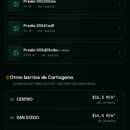
Predio 005200aa
79 m²
· ver avalúo
Predio 00541adf
12 m²
· ver avalúo
Predio 005d26c4
EN VENTA
8799 m²
· ver avalúo
Otros barrios de Cartagena
Compara el valor por m² con barrios cercanos.
$16,3 M/m²
01
CENTRO
101 predios
$14,5 M/m²
02
SAN DIEGO
66 predios