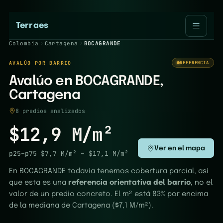
Terraes
Colombia
Cartagena
BOCAGRANDE
AVALÚO POR BARRIO
REFERENCIA
Avalúo en BOCAGRANDE,
Cartagena
8 predios analizados
$12,9 M/m²
Ver en el mapa
p25–p75
$7,7 M/m²
–
$17,1 M/m²
En BOCAGRANDE todavía tenemos cobertura parcial, así
que esta es una
referencia orientativa del barrio
, no el
valor de un predio concreto. El m² está 83% por encima
de la mediana de Cartagena ($7,1 M/m²).