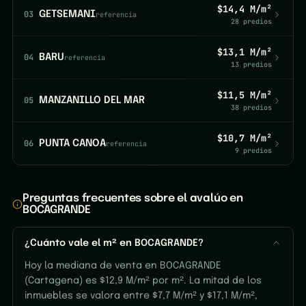
$14,4 M/m²
03
GETSEMANI
referencia
28 predios
$13,1 M/m²
04
BARU
referencia
13 predios
$11,5 M/m²
05
MANZANILLO DEL MAR
38 predios
$10,7 M/m²
06
PUNTA CANOA
referencia
9 predios
Preguntas frecuentes sobre el avalúo en
BOCAGRANDE
¿Cuánto vale el m² en BOCAGRANDE?
Hoy la mediana de venta en BOCAGRANDE
(Cartagena) es $12,9 M/m² por m². La mitad de los
inmuebles se valora entre $7,7 M/m² y $17,1 M/m²,