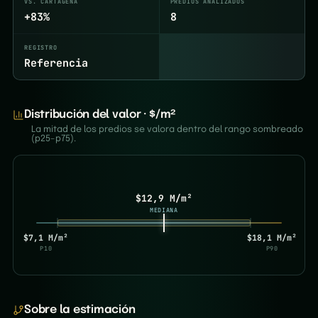
VS. CARTAGENA
PREDIOS ANALIZADOS
+83%
8
REGISTRO
Referencia
Distribución del valor · $/m²
La mitad de los predios se valora dentro del rango sombreado
(p25–p75).
$12,9 M/m²
MEDIANA
$7,1 M/m²
$18,1 M/m²
P10
P90
Sobre la estimación