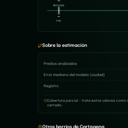
—
MEDIANA
—
—
P10
P90
Sobre la estimación
Predios analizados
Error mediano del modelo (ciudad)
Registro
Cobertura parcial — trata estos valores como 
cerrado.
Otros barrios de Cartagena