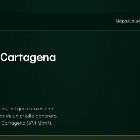
Mapa
Avalú
, Cartagena
al, así que esta es una
alor de un predio concreto.
 Cartagena ($7,1 M/m²).