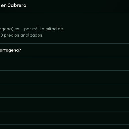
 en Cabrero
agena) es — por m². La mitad de
 0 predios analizados.
Cartagena?