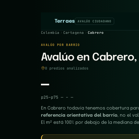
Terraes
AVALÚO CIUDADANO
Colombia
Cartagena
Cabrero
AVALÚO POR BARRIO
Avalúo en Cabrero
0 predios analizados
—
p25–p75
—
–
—
En Cabrero todavía tenemos cobertura parci
referencia orientativa del barrio
, no el v
El m² está 100% por debajo de la mediana de