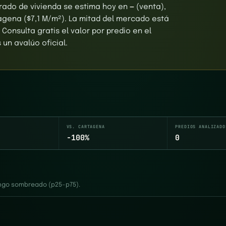
rado de vivienda se estima hoy en
—
(venta),
agena ($7,1 M/m²). La mitad del mercado está
 Consulta gratis el valor por predio en el
un avalúo oficial.
VS. CARTAGENA
PREDIOS ANALIZADO
-100%
0
rango sombreado (p25–p75).