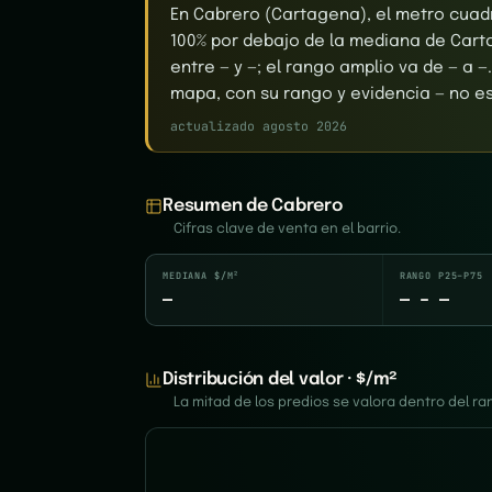
En Cabrero (Cartagena), el metro cuad
100% por debajo de la mediana de Cart
entre — y —; el rango amplio va de — a —.
mapa, con su rango y evidencia — no es 
actualizado agosto 2026
Resumen de Cabrero
Cifras clave de venta en el barrio.
MEDIANA $/M²
RANGO P25–P75
—
— – —
Distribución del valor · $/m²
La mitad de los predios se valora dentro del 