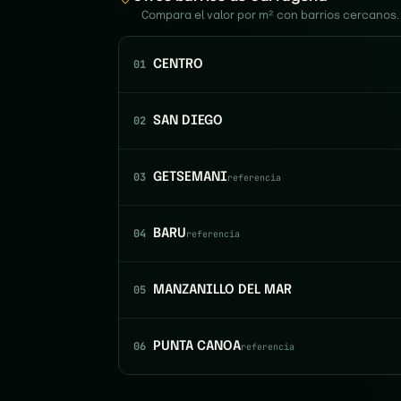
Compara el valor por m² con barrios cercanos.
01
CENTRO
02
SAN DIEGO
03
GETSEMANI
referencia
04
BARU
referencia
05
MANZANILLO DEL MAR
06
PUNTA CANOA
referencia