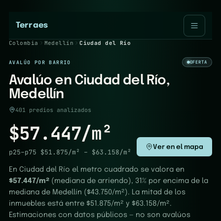
Terraes
Colombia
Medellín
Ciudad del Río
AVALÚO POR BARRIO
OFERTA
Avalúo en Ciudad del Río,
Medellín
401 predios analizados
$57.447/m²
Ver en el mapa
p25–p75
$51.875/m²
–
$63.158/m²
En Ciudad del Río el metro cuadrado se valora en
$57.447/m²
(mediana de arriendo), 31% por encima de la
mediana de Medellín ($43.750/m²). La mitad de los
inmuebles está entre $51.875/m² y $63.158/m².
Estimaciones con datos públicos — no son avalúos