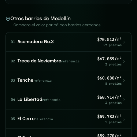
Otros barrios de Medellín
Compara el valor por m² con barrios cercanos.
$70.513/m²
01
Asomadera No.3
57 predios
$67.039/m²
02
Trece de Noviembre
referencia
2 predios
$60.880/m²
03
Tenche
referencia
8 predios
$60.714/m²
04
La Libertad
referencia
3 predios
$59.783/m²
05
El Cerro
referencia
1 predios
$59.270/m²