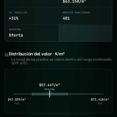
$63.158/m²
VS. MEDELLÍN
PREDIOS ANALIZADOS
+31%
401
REGISTRO
Oferta
Distribución del valor · $/m²
La mitad de los predios se valora dentro del rango sombreado
(p25–p75).
$57.447/m²
MEDIANA
$47.059/m²
$73.418/m²
P10
P90