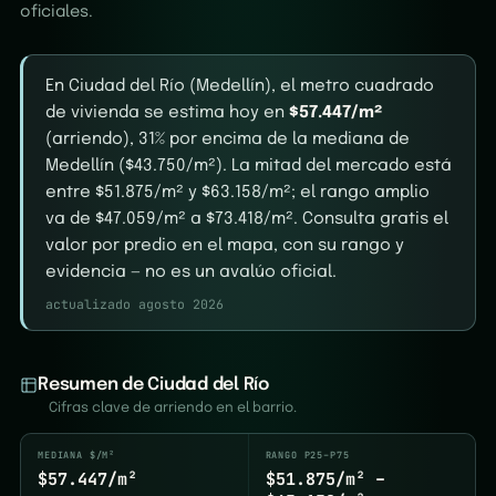
oficiales.
En Ciudad del Río (Medellín), el metro cuadrado
de vivienda se estima hoy en
$57.447/m²
(arriendo), 31% por encima de la mediana de
Medellín ($43.750/m²). La mitad del mercado está
entre $51.875/m² y $63.158/m²; el rango amplio
va de $47.059/m² a $73.418/m². Consulta gratis el
valor por predio en el mapa, con su rango y
evidencia — no es un avalúo oficial.
actualizado agosto 2026
Resumen de Ciudad del Río
Cifras clave de arriendo en el barrio.
MEDIANA $/M²
RANGO P25–P75
$57.447/m²
$51.875/m² –