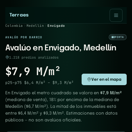
Terraes
Colombia
Medellín
Envigado
AVALÚO POR BARRIO
OFERTA
Avalúo en Envigado, Medellín
1.218 predios analizados
$7,9 M/m²
Ver en el mapa
p25–p75
$6,4 M/m²
–
$9,3 M/m²
En Envigado el metro cuadrado se valora en
$7,9 M/m²
(mediana de venta), 18% por encima de la mediana de
Medellín ($6,7 M/m²). La mitad de los inmuebles está
entre $6,4 M/m² y $9,3 M/m². Estimaciones con datos
públicos — no son avalúos oficiales.