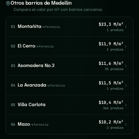
Otros barrios de Medellín
Compara el valor por m² con barrios cercanos.
$23,3 M/m²
01
Montañita
referencia
1 predios
$11,9 M/m²
02
El Cerro
referencia
1 predios
$11,6 M/m²
03
Asomadera No.3
35 predios
$11,5 M/m²
04
La Avanzada
referencia
1 predios
$10,4 M/m²
05
Villa Carlota
366 predios
$10,2 M/m²
06
Mazo
referencia
2 predios