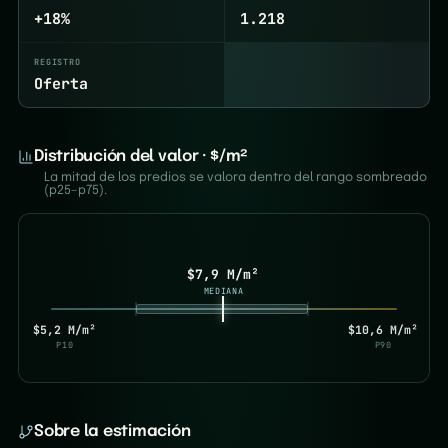
+18%
1.218
REGISTRO
Oferta
Distribución del valor · $/m²
La mitad de los predios se valora dentro del rango sombreado
(p25–p75).
$7,9 M/m²
MEDIANA
$5,2 M/m²
$10,6 M/m²
P10
P90
Sobre la estimación