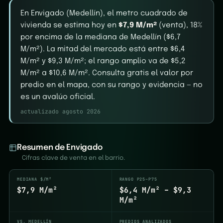
En Envigado (Medellín), el metro cuadrado de
vivienda se estima hoy en
$7,9 M/m²
(venta), 18%
por encima de la mediana de Medellín ($6,7
M/m²). La mitad del mercado está entre $6,4
M/m² y $9,3 M/m²; el rango amplio va de $5,2
M/m² a $10,6 M/m². Consulta gratis el valor por
predio en el mapa, con su rango y evidencia — no
es un avalúo oficial.
actualizado agosto 2026
Resumen de Envigado
Cifras clave de venta en el barrio.
MEDIANA $/M²
RANGO P25–P75
$7,9 M/m²
$6,4 M/m² – $9,3
M/m²
VS. MEDELLÍN
PREDIOS ANALIZADOS