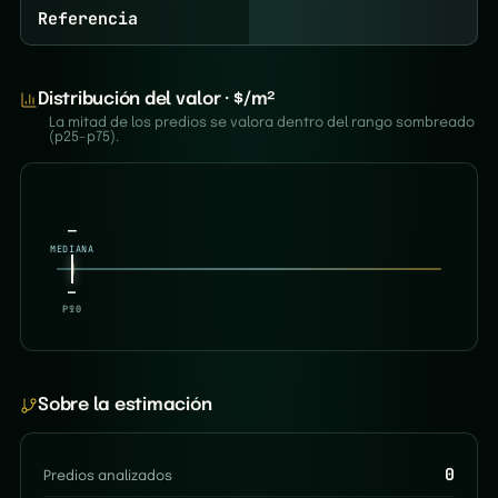
Referencia
Distribución del valor · $/m²
La mitad de los predios se valora dentro del rango sombreado
(p25–p75).
—
MEDIANA
—
—
P10
P90
Sobre la estimación
0
Predios analizados