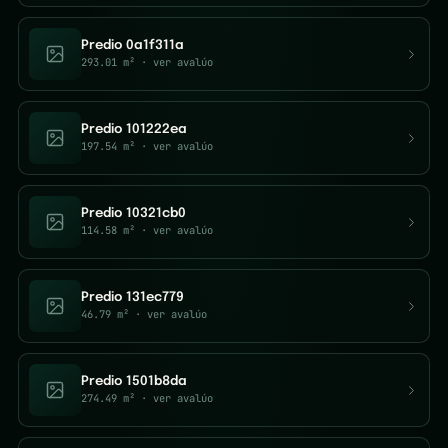
Predio 0a1f311a
293.01 m²
· ver avalúo
Predio 101222ea
197.54 m²
· ver avalúo
Predio 10321cb0
114.58 m²
· ver avalúo
Predio 131ec779
46.79 m²
· ver avalúo
Predio 1501b8da
274.49 m²
· ver avalúo