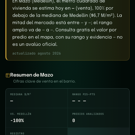
En Mazo (Medellín), el metro cuadrado de
vivienda se estima hoy en
—
(venta), 100% por
debajo de la mediana de Medellín ($6,7 M/m²). La
mitad del mercado está entre — y —; el rango
amplio va de — a —. Consulta gratis el valor por
predio en el mapa, con su rango y evidencia — no
es un avalúo oficial.
actualizado agosto 2026
Resumen de Mazo
Cifras clave de venta en el barrio.
MEDIANA $/M²
RANGO P25–P75
—
— – —
VS. MEDELLÍN
PREDIOS ANALIZADOS
-100%
0
REGISTRO