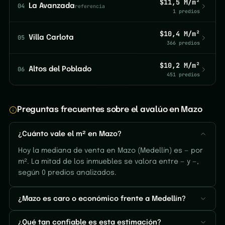
$11,5 M/m²
04
La Avanzada
referencia
1 predios
$10,4 M/m²
05
Villa Carlota
366 predios
$10,2 M/m²
06
Altos del Poblado
451 predios
Preguntas frecuentes sobre el avalúo en Mazo
¿Cuánto vale el m² en Mazo?
Hoy la mediana de venta en Mazo (Medellín) es — por
m². La mitad de los inmuebles se valora entre — y —,
según 0 predios analizados.
¿Mazo es caro o económico frente a Medellín?
¿Qué tan confiable es esta estimación?