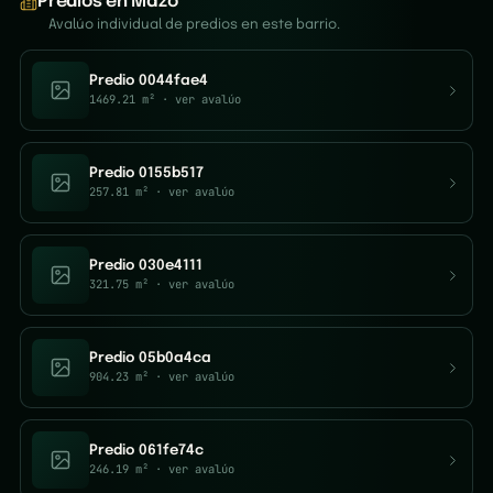
Predios en Mazo
Avalúo individual de predios en este barrio.
Predio 0044fae4
1469.21 m²
· ver avalúo
Predio 0155b517
257.81 m²
· ver avalúo
Predio 030e4111
321.75 m²
· ver avalúo
Predio 05b0a4ca
904.23 m²
· ver avalúo
Predio 061fe74c
246.19 m²
· ver avalúo