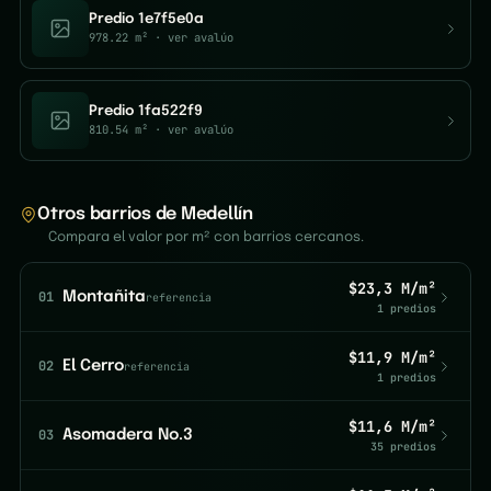
Predio 1e7f5e0a
978.22 m²
· ver avalúo
Predio 1fa522f9
810.54 m²
· ver avalúo
Otros barrios de Medellín
Compara el valor por m² con barrios cercanos.
$23,3 M/m²
01
Montañita
referencia
1 predios
$11,9 M/m²
02
El Cerro
referencia
1 predios
$11,6 M/m²
03
Asomadera No.3
35 predios