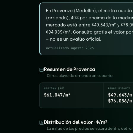
En Provenza (Medellín), el metro cuadr
(arriendo), 40% por encima de la median
mercado está entre $49.643/m² y $76.05
$94.039/m². Consulta gratis el valor po
— no es un avalúo oficial.
actualizado agosto 2026
Resumen de Provenza
Cifras clave de arriendo en el barrio.
MEDIANA $/M²
RANGO P25–P75
$61.047/m²
$49.643/m
$76.056/m
Distribución del valor · $/m²
La mitad de los predios se valora dentro del 