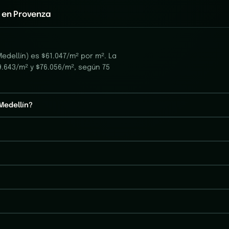
 en Provenza
edellín) es $61.047/m² por m². La
9.643/m² y $76.056/m², según 75
Medellín?