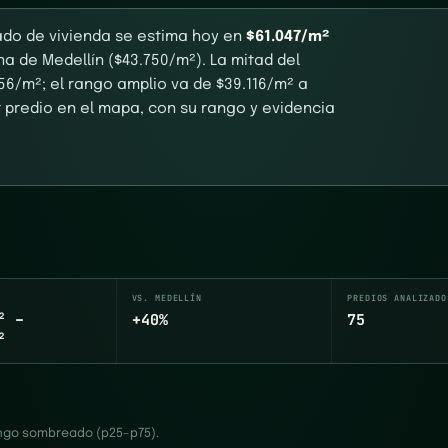
ado de vivienda se estima hoy en
$61.047/m²
a de Medellín ($43.750/m²). La mitad del
6/m²; el rango amplio va de $39.116/m² a
r predio en el mapa, con su rango y evidencia
VS. MEDELLÍN
PREDIOS ANALIZADO
² –
+40%
75
²
rango sombreado (p25–p75).