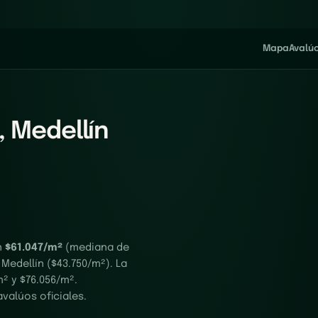
Mapa
Avalú
, Medellín
n
$61.047/m²
(mediana de
Medellín ($43.750/m²). La
² y $76.056/m².
valúos oficiales.