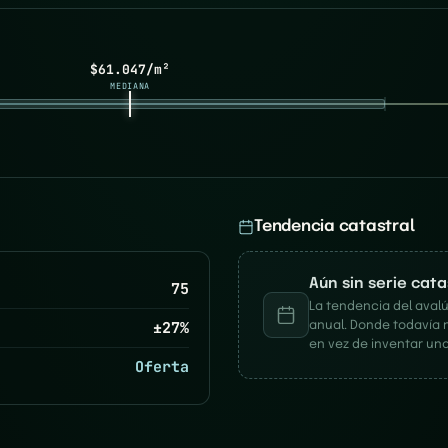
$61.047/m²
MEDIANA
Tendencia catastral
Aún sin serie cat
75
La tendencia del avalú
±
27
%
anual. Donde todavía 
en vez de inventar una
Oferta