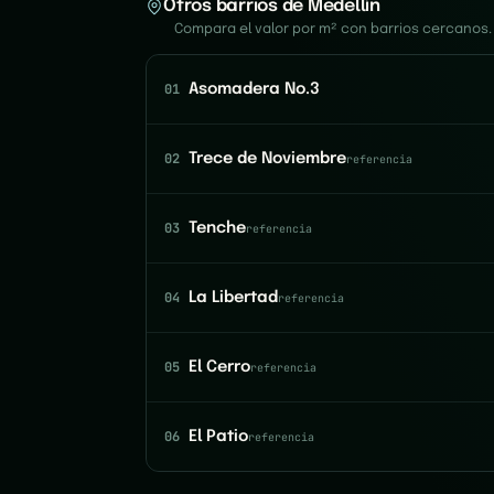
Otros barrios de Medellín
Compara el valor por m² con barrios cercanos.
01
Asomadera No.3
02
Trece de Noviembre
referencia
03
Tenche
referencia
04
La Libertad
referencia
05
El Cerro
referencia
06
El Patio
referencia