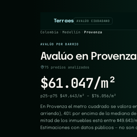
Terraes
AVALÚO CIUDADANO
Colombia
Medellín
Provenza
AVALÚO POR BARRIO
Avalúo en Provenza
75 predios analizados
$61.047/m²
p25–p75
$49.643/m²
–
$76.056/m²
En Provenza el metro cuadrado se valora e
arriendo), 40% por encima de la mediana de 
mitad de los inmuebles está entre $49.643/m
Estimaciones con datos públicos — no son a