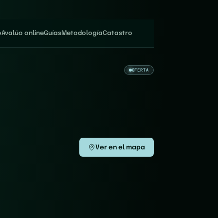
o
Avalúo online
Guías
Metodología
Catastro
OFERTA
Ver en el mapa