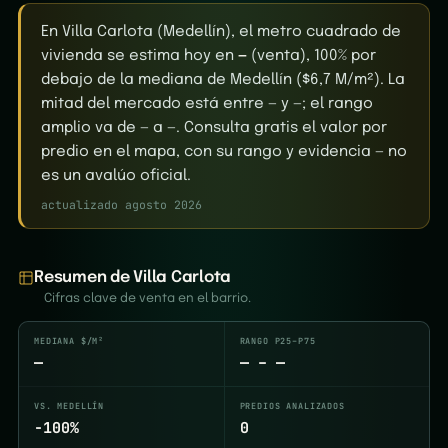
En Villa Carlota (Medellín), el metro cuadrado de
vivienda se estima hoy en
—
(venta), 100% por
debajo de la mediana de Medellín ($6,7 M/m²). La
mitad del mercado está entre — y —; el rango
amplio va de — a —. Consulta gratis el valor por
predio en el mapa, con su rango y evidencia — no
es un avalúo oficial.
actualizado agosto 2026
Resumen de Villa Carlota
Cifras clave de venta en el barrio.
MEDIANA $/M²
RANGO P25–P75
—
— – —
VS. MEDELLÍN
PREDIOS ANALIZADOS
-100%
0