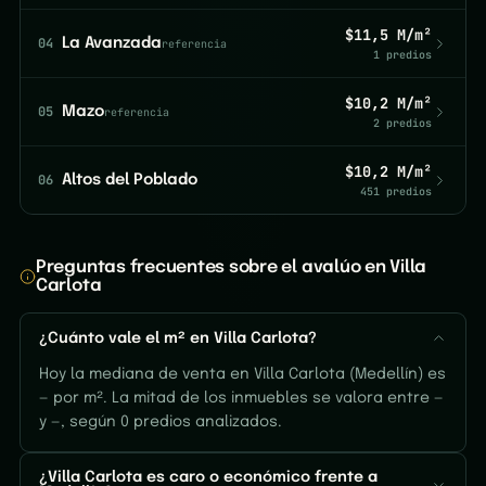
$11,5 M/m²
04
La Avanzada
referencia
1 predios
$10,2 M/m²
05
Mazo
referencia
2 predios
$10,2 M/m²
06
Altos del Poblado
451 predios
Preguntas frecuentes sobre el avalúo en Villa
Carlota
¿Cuánto vale el m² en Villa Carlota?
Hoy la mediana de venta en Villa Carlota (Medellín) es
— por m². La mitad de los inmuebles se valora entre —
y —, según 0 predios analizados.
¿Villa Carlota es caro o económico frente a