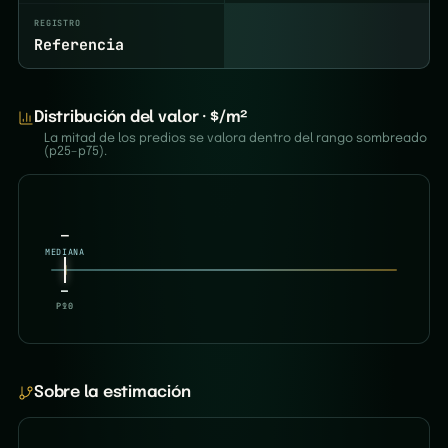
REGISTRO
Referencia
Distribución del valor · $/m²
La mitad de los predios se valora dentro del rango sombreado
(p25–p75).
—
MEDIANA
—
—
P10
P90
Sobre la estimación