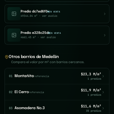
Predio dc7ed6f0
EN VENTA
49344.04 m²
· ver avalúo
Predio e328c25d
EN VENTA
4661.45 m²
· ver avalúo
Otros barrios de Medellín
Compara el valor por m² con barrios cercanos.
$23,3 M/m²
01
Montañita
referencia
1 predios
$11,9 M/m²
02
El Cerro
referencia
1 predios
$11,6 M/m²
03
Asomadera No.3
35 predios