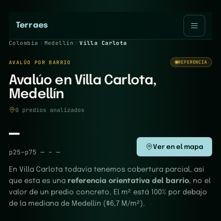
Terraes
Colombia
Medellín
Villa Carlota
AVALÚO POR BARRIO
REFERENCIA
Avalúo en Villa Carlota,
Medellín
0 predios analizados
—
Ver en el mapa
p25–p75
—
–
—
En Villa Carlota todavía tenemos cobertura parcial, así
que esta es una
referencia orientativa del barrio
, no el
valor de un predio concreto. El m² está 100% por debajo
de la mediana de Medellín ($6,7 M/m²).