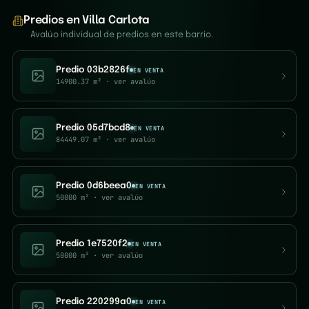
Predios en Villa Carlota
Avalúo individual de predios en este barrio.
Predio 03b2826f
EN VENTA
14900.37 m²
· ver avalúo
Predio 05d7bcd8
EN VENTA
84449.07 m²
· ver avalúo
Predio 0d6beea0
EN VENTA
50000 m²
· ver avalúo
Predio 1e7520f2
EN VENTA
50000 m²
· ver avalúo
Predio 220299a0
EN VENTA