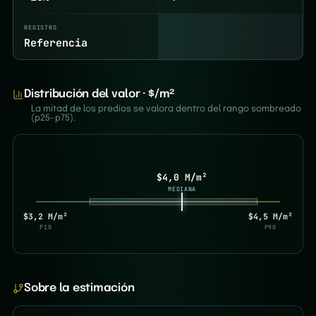
REGISTRO
Referencia
Distribución del valor · $/m²
La mitad de los predios se valora dentro del rango sombreado
(p25–p75).
$4,0 M/m²
MEDIANA
$3,2 M/m²
$4,5 M/m²
P10
P90
Sobre la estimación