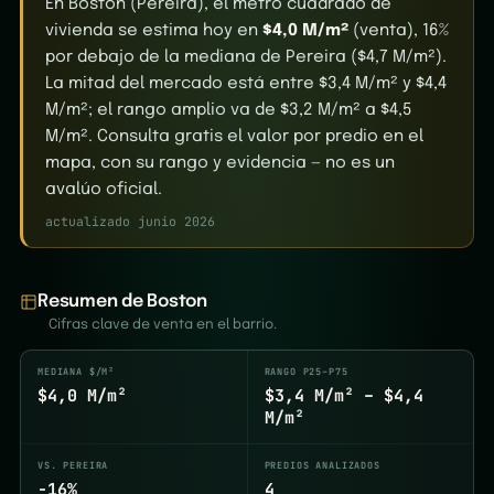
En Boston (Pereira), el metro cuadrado de
vivienda se estima hoy en
$4,0 M/m²
(venta), 16%
por debajo de la mediana de Pereira ($4,7 M/m²).
La mitad del mercado está entre $3,4 M/m² y $4,4
M/m²; el rango amplio va de $3,2 M/m² a $4,5
M/m². Consulta gratis el valor por predio en el
mapa, con su rango y evidencia — no es un
avalúo oficial.
actualizado junio 2026
Resumen de Boston
Cifras clave de venta en el barrio.
MEDIANA $/M²
RANGO P25–P75
$4,0 M/m²
$3,4 M/m² – $4,4
M/m²
VS. PEREIRA
PREDIOS ANALIZADOS
-16%
4