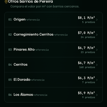
Otros barrios de Pereira
Compara el valor por m² con barrios cercanos.
$8,1 M/m²
01
Origen
referencia
5 predios
$7,0 M/m²
02
Corregimiento Cerritos
referencia
24 predios
$6,7 M/m²
03
Pinares Alto
referencia
23 predios
$6,7 M/m²
04
Cerritos
160 predios
$6,3 M/m²
05
El Dorado
referencia
7 predios
$5,9 M/m²
06
Los Álamos
referencia
9 predios