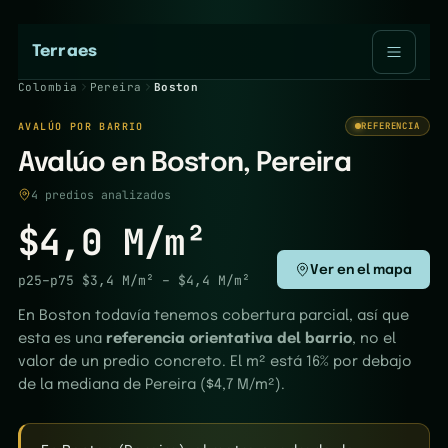
Terraes
Colombia
Pereira
Boston
AVALÚO POR BARRIO
REFERENCIA
Avalúo en Boston, Pereira
4 predios analizados
$4,0 M/m²
Ver en el mapa
p25–p75
$3,4 M/m²
–
$4,4 M/m²
En Boston todavía tenemos cobertura parcial, así que
esta es una
referencia orientativa del barrio
, no el
valor de un predio concreto. El m² está 16% por debajo
de la mediana de Pereira ($4,7 M/m²).