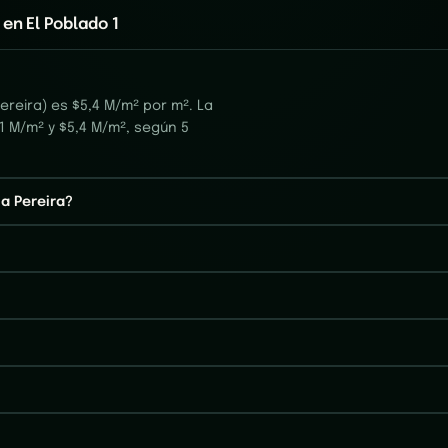
en El Poblado 1
ereira) es $5,4 M/m² por m². La
1 M/m² y $5,4 M/m², según 5
 a Pereira?