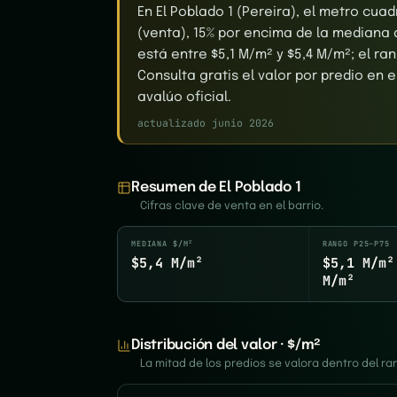
En El Poblado 1 (Pereira), el metro cu
(venta), 15% por encima de la mediana 
está entre $5,1 M/m² y $5,4 M/m²; el ra
Consulta gratis el valor por predio en 
avalúo oficial.
actualizado junio 2026
Resumen de El Poblado 1
Cifras clave de venta en el barrio.
MEDIANA $/M²
RANGO P25–P75
$5,4 M/m²
$5,1 M/m²
M/m²
Distribución del valor · $/m²
La mitad de los predios se valora dentro del 