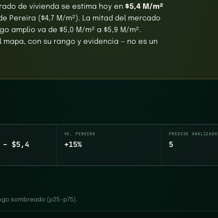
adrado de vivienda se estima hoy en
$5,4 M/m²
de Pereira ($4,7 M/m²). La mitad del mercado
ngo amplio va de $5,0 M/m² a $5,9 M/m².
el mapa, con su rango y evidencia — no es un
VS. PEREIRA
PREDIOS ANALIZADO
 – $5,4
+15%
5
rango sombreado (p25–p75).