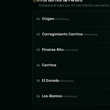
Otros barrios de Pereira
Compara el valor por m² con barrios cercanos.
01
Origen
referencia
02
Corregimiento Cerritos
referencia
03
Pinares Alto
referencia
04
Cerritos
05
El Dorado
referencia
06
Los Álamos
referencia