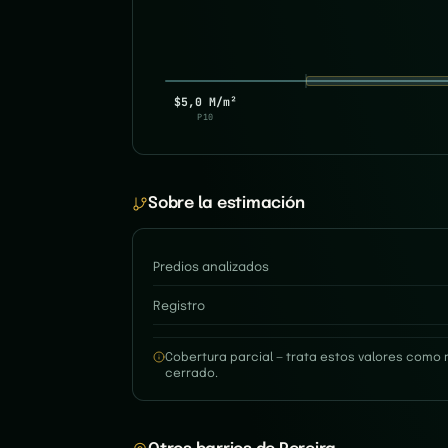
$5,0 M/m²
P10
Sobre la estimación
Predios analizados
Registro
Cobertura parcial — trata estos valores como 
cerrado.