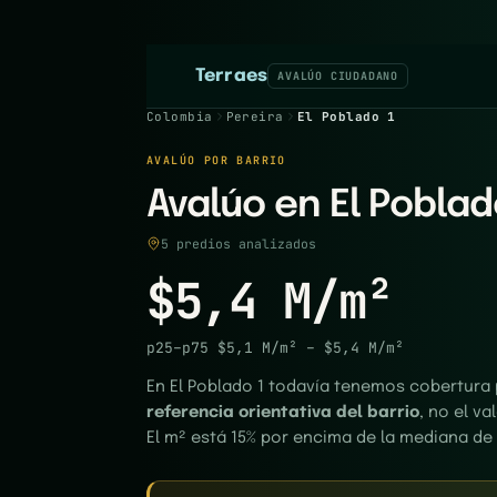
Terraes
AVALÚO CIUDADANO
Colombia
Pereira
El Poblado 1
AVALÚO POR BARRIO
Avalúo en El Poblado
5 predios analizados
$5,4 M/m²
p25–p75
$5,1 M/m²
–
$5,4 M/m²
En El Poblado 1 todavía tenemos cobertura p
referencia orientativa del barrio
, no el v
El m² está 15% por encima de la mediana de 