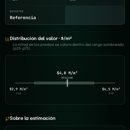
REGISTRO
Referencia
Distribución del valor · $/m²
La mitad de los predios se valora dentro del rango sombreado
(p25–p75).
$4,8 M/m²
MEDIANA
$2,9 M/m²
$6,5 M/m²
P10
P90
Sobre la estimación