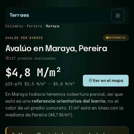
Terraes
Colombia
Pereira
Maraya
AVALÚO POR BARRIO
REFERENCIA
Avalúo en Maraya, Pereira
127 predios analizados
$4,8 M/m²
Ver en el mapa
p25–p75
$3,5 M/m²
–
$5,8 M/m²
En Maraya todavía tenemos cobertura parcial, así que
esta es una
referencia orientativa del barrio
, no el
valor de un predio concreto. El m² está en línea con la
mediana de Pereira ($4,7 M/m²).