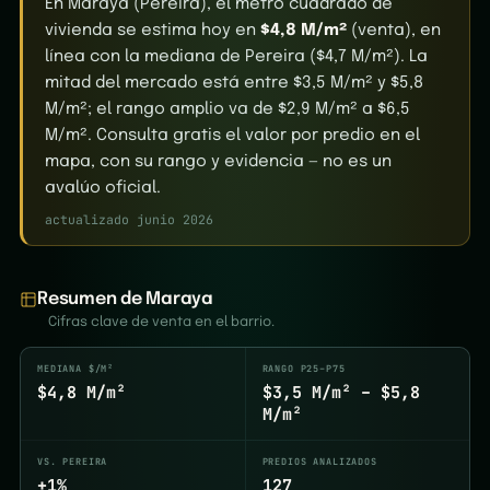
En Maraya (Pereira), el metro cuadrado de
vivienda se estima hoy en
$4,8 M/m²
(venta), en
línea con la mediana de Pereira ($4,7 M/m²). La
mitad del mercado está entre $3,5 M/m² y $5,8
M/m²; el rango amplio va de $2,9 M/m² a $6,5
M/m². Consulta gratis el valor por predio en el
mapa, con su rango y evidencia — no es un
avalúo oficial.
actualizado junio 2026
Resumen de Maraya
Cifras clave de venta en el barrio.
MEDIANA $/M²
RANGO P25–P75
$4,8 M/m²
$3,5 M/m² – $5,8
M/m²
VS. PEREIRA
PREDIOS ANALIZADOS
+1%
127