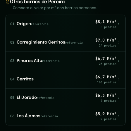
Otros barrios de Pereira
Compara el valor por m² con barrios cercanos.
$8,1 M/m²
01
Origen
referencia
5 predios
$7,0 M/m²
02
Corregimiento Cerritos
referencia
24 predios
$6,7 M/m²
03
Pinares Alto
referencia
23 predios
$6,7 M/m²
04
Cerritos
160 predios
$6,3 M/m²
05
El Dorado
referencia
7 predios
$5,9 M/m²
06
Los Álamos
referencia
9 predios