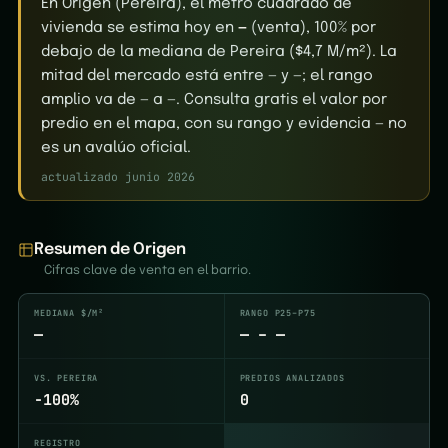
En Origen (Pereira), el metro cuadrado de
vivienda se estima hoy en
—
(venta), 100% por
debajo de la mediana de Pereira ($4,7 M/m²). La
mitad del mercado está entre — y —; el rango
amplio va de — a —. Consulta gratis el valor por
predio en el mapa, con su rango y evidencia — no
es un avalúo oficial.
actualizado junio 2026
Resumen de Origen
Cifras clave de venta en el barrio.
MEDIANA $/M²
RANGO P25–P75
—
— – —
VS. PEREIRA
PREDIOS ANALIZADOS
-100%
0
REGISTRO