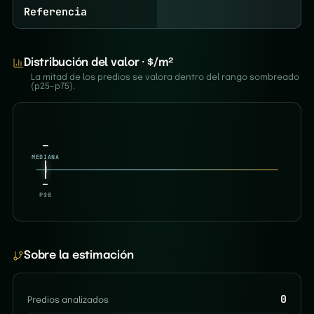
Referencia
Distribución del valor · $/m²
La mitad de los predios se valora dentro del rango sombreado
(p25–p75).
—
MEDIANA
—
—
P10
P90
Sobre la estimación
0
Predios analizados