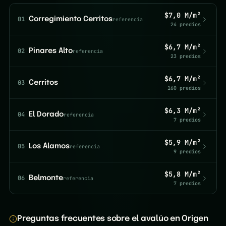
$7,0 M/m²
01
Corregimiento Cerritos
referencia
24 predios
$6,7 M/m²
02
Pinares Alto
referencia
23 predios
$6,7 M/m²
03
Cerritos
160 predios
$6,3 M/m²
04
El Dorado
referencia
7 predios
$5,9 M/m²
05
Los Álamos
referencia
9 predios
$5,8 M/m²
06
Belmonte
referencia
7 predios
Preguntas frecuentes sobre el avalúo en Origen