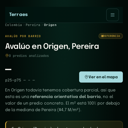
Terraes
Colombia
Pereira
Origen
AVALÚO POR BARRIO
REFERENCIA
Avalúo en Origen, Pereira
0 predios analizados
—
Ver en el mapa
p25–p75
—
–
—
En Origen todavía tenemos cobertura parcial, así que
esta es una
referencia orientativa del barrio
, no el
valor de un predio concreto. El m² está 100% por debajo
de la mediana de Pereira ($4,7 M/m²).