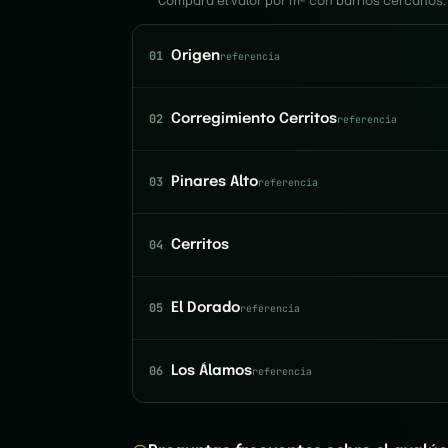
Compara el valor por m² con barrios cercanos.
01
Origen
referencia
02
Corregimiento Cerritos
referencia
03
Pinares Alto
referencia
04
Cerritos
05
El Dorado
referencia
06
Los Álamos
referencia