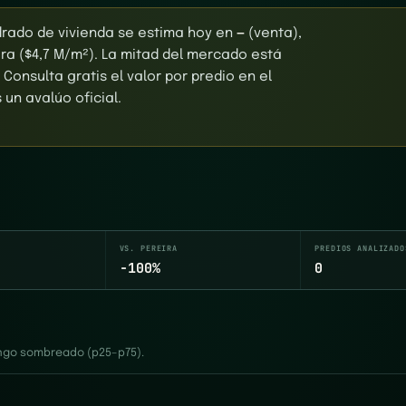
drado de vivienda se estima hoy en
—
(venta),
ra ($4,7 M/m²). La mitad del mercado está
 Consulta gratis el valor por predio en el
un avalúo oficial.
VS. PEREIRA
PREDIOS ANALIZADO
-100%
0
rango sombreado (p25–p75).