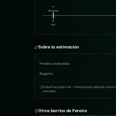
—
MEDIANA
—
—
P10
P90
Sobre la estimación
Predios analizados
Registro
Cobertura parcial — trata estos valores como 
cerrado.
Otros barrios de Pereira