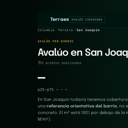
Terraes
AVALÚO CIUDADANO
Colombia
Pereira
San Joaquin
AVALÚO POR BARRIO
Avalúo en San Joaq
0 predios analizados
—
p25–p75
—
–
—
En San Joaquin todavía tenemos cobertura p
una
referencia orientativa del barrio
, no 
concreto. El m² está 100% por debajo de la 
M/m²).