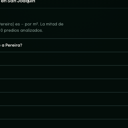
 en San Joaquin
ereira) es — por m². La mitad de
 0 predios analizados.
 a Pereira?