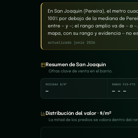
En San Joaquin (Pereira), el metro cua
100% por debajo de la mediana de Perei
entre — y —; el rango amplio va de — a —.
mapa, con su rango y evidencia — no es 
actualizado junio 2026
Resumen de San Joaquin
Cifras clave de venta en el barrio.
MEDIANA $/M²
RANGO P25–P75
—
— – —
Distribución del valor · $/m²
La mitad de los predios se valora dentro del 