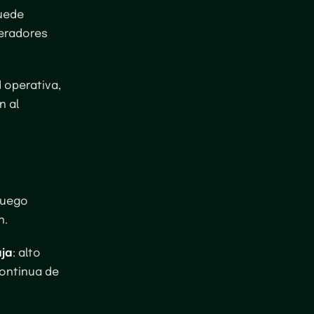
puede
peradores
d operativa,
n al
 Luego
n.
ja
: alto
continua de