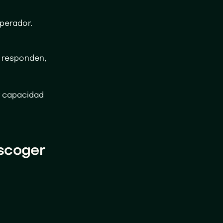
operador.
 responden,
r capacidad
escoger