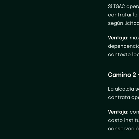
Si IGAC opera
contratar l
según licita
Ventaja
: má
dependencia
contexto loc
Camino 2 ·
La alcaldía s
contrata ope
Ventaja
: co
costo instit
conservació