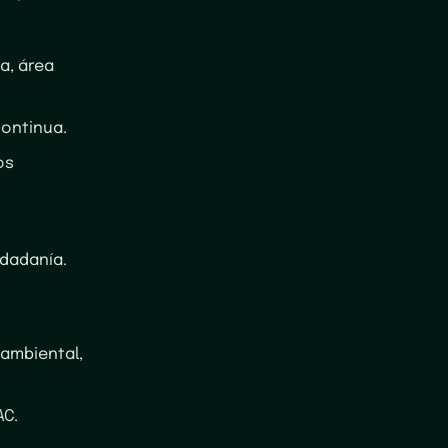
ía, área
continua.
os
udadanía.
 ambiental,
AC.