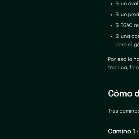
Si un ava
Si un pre
Si IGAC r
Si una c
pero el g
Por eso la h
técnica, fina
Cómo d
Tres caminos
Camino 1 