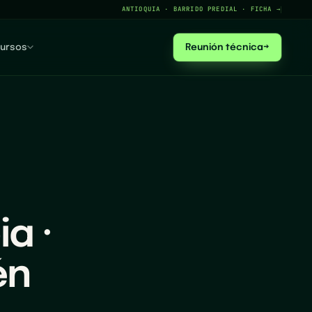
ANTIOQUIA · BARRIDO PREDIAL · FICHA →
ursos
Reunión técnica
→
a ·
én