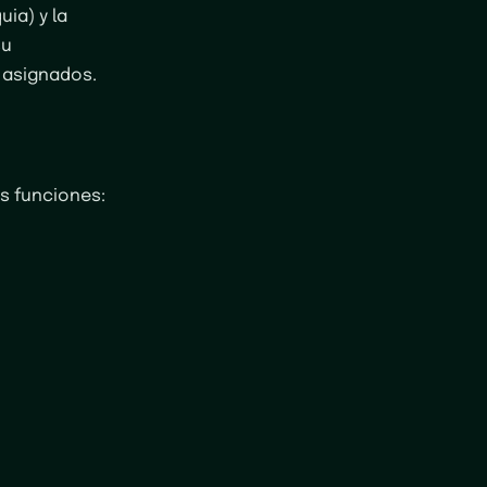
ia) y la
su
o asignados.
us funciones: