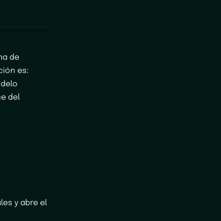
ma de
ción es:
odelo
ce del
les y abre el