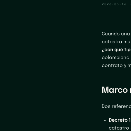
2026-05-16
Cuando una a
catastro mul
¿con qué ti
colombiano y
contrato y m
Marco 
Dos referenc
Decreto 
catastro 