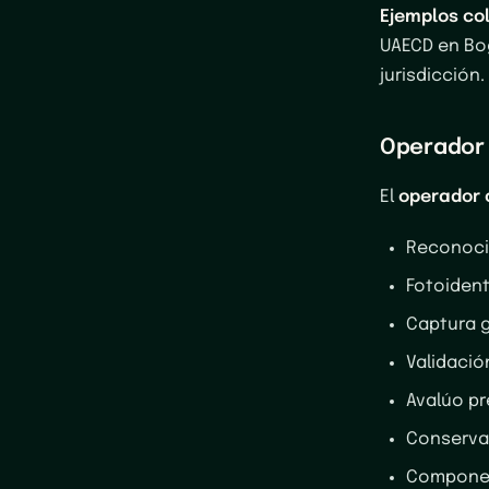
Ejemplos co
UAECD en Bo
jurisdicción
Operador 
El
operador 
Reconoci
Fotoident
Captura g
Validació
Avalúo pr
Conservac
Component