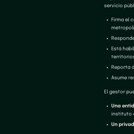
servicio públ
Firma el 
metropol
Responde 
Está habi
territorio
Reporta d
Asume res
El gestor pu
Una enti
instituto
Un privad