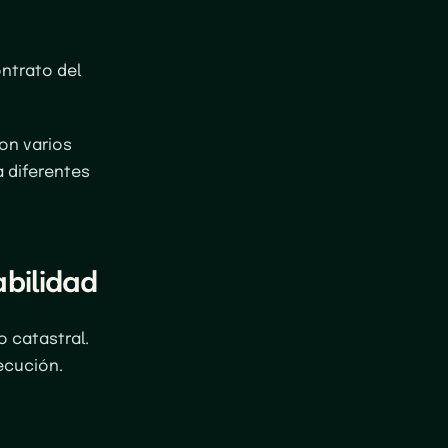
ontrato del
on varios
a diferentes
bilidad
o catastral.
jecución.