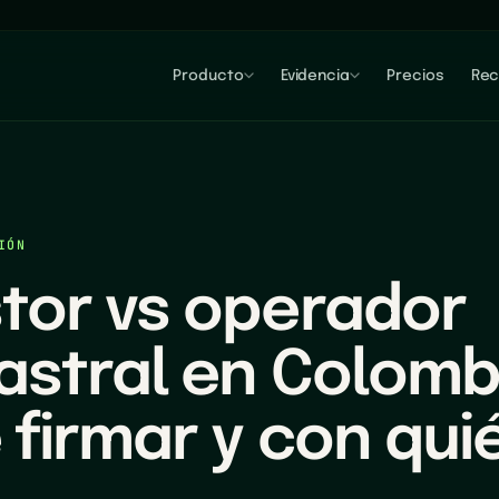
Producto
Evidencia
Precios
Rec
IÓN
tor vs operador
astral en Colombi
 firmar y con qui