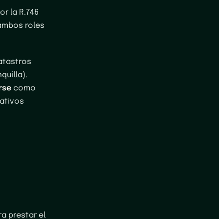
or la R.746
 ambos roles
catastros
quilla).
rse
como
rativos
a prestar el