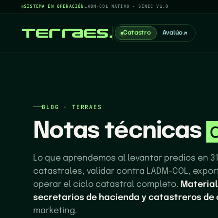
SISTEMA EN OPERACIÓN
LADM-COL NATIVO · SINIC V1.0
Catastro
Avalúo
BLOG · TERRAES
Notas técnicas
Lo que aprendemos al levantar predios en 31 
catastrales, validar contra LADM-COL, export
operar el ciclo catastral completo.
Material
secretarios de hacienda y catastreros de 
marketing.