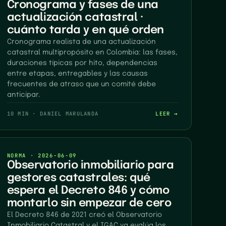
Cronograma y fases de una
actualización catastral ·
cuánto tarda y en qué orden
Cronograma realista de una actualización
catastral multipropósito en Colombia: las fases,
duraciones típicas por hito, dependencias
entre etapas, entregables y las causas
frecuentes de atraso que un comité debe
anticipar.
10 MIN
·
DANIEL MARULANDA
LEER →
NORMA
·
2026-06-09
Observatorio inmobiliario para
gestores catastrales: qué
espera el Decreto 846 y cómo
montarlo sin empezar de cero
El Decreto 846 de 2021 creó el Observatorio
Inmobiliario Catastral y el IGAC ya evalúa los