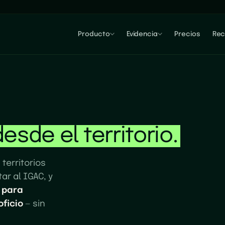
Producto
Evidencia
Precios
Rec
desde el territorio.
territorios
ar al IGAC, y
 para
oficio
— sin