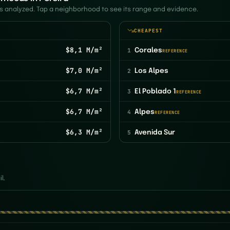
 analyzed. Tap a neighborhood to see its range and evidence.
CHEAPEST
$8,1 M/m²
1
Corales
REFERENCE
$7,0 M/m²
2
Los Alpes
$6,7 M/m²
3
El Poblado 1
REFERENCE
$6,7 M/m²
4
Alpes
REFERENCE
$6,3 M/m²
5
Avenida Sur
l.