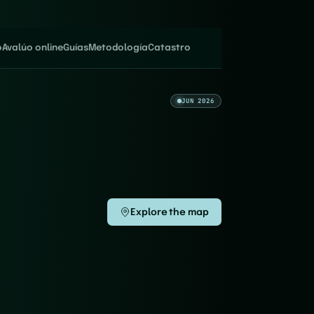
o
Avalúo online
Guías
Metodología
Catastro
JUN 2026
Explore the map