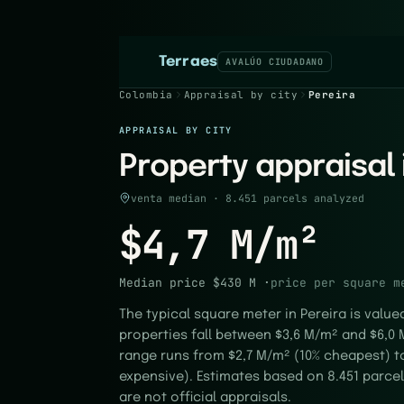
Terraes
AVALÚO CIUDADANO
Colombia
Appraisal by city
Pereira
APPRAISAL BY CITY
Property appraisal 
venta median · 8.451 parcels analyzed
$4,7 M/m²
Median price
$430 M
·
price per square m
The typical square meter in Pereira is value
properties fall between $3,6 M/m² and $6,0
range runs from $2,7 M/m² (10% cheapest) t
expensive). Estimates based on 8.451 parcel
are not official appraisals.