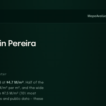
Mapa
Avalú
in Pereira
eter
d at
$4,7 M/m²
. Half of the
 M/m² per m², and the wide
o $7,5 M/m² (10% most
s and public data — these