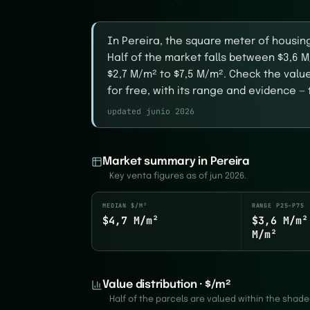
In Pereira, the square meter of housin
Half of the market falls between $3,6 
$2,7 M/m² to $7,5 M/m². Check the val
for free, with its range and evidence — t
updated junio 2026
Market summary in Pereira
Key venta figures as of jun 2026.
MEDIAN $/M²
RANGE P25–P75
$4,7 M/m²
$3,6 M/m²
M/m²
Value distribution · $/m²
Half of the parcels are valued within the shad