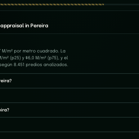
appraisal in Pereira
,7 M/m² por metro cuadrado. La
/m² (p25) y $6,0 M/m² (p75), y el
 según 8.451 predios analizados.
reira?
eira?