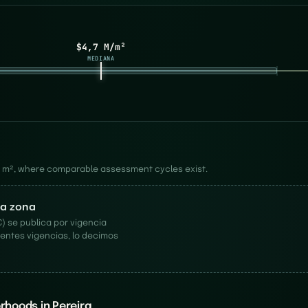
$4,7 M/m²
MEDIANA
er m², where comparable assessment cycles exist.
ta zona
) se publica por vigencia
entes vigencias, lo decimos
rhoods in Pereira