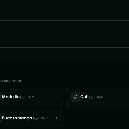
ith coverage.
Medellín
$5,3 M/m²
Cali
$3,6 M/m²
Bucaramanga
$4,0 M/m²