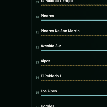
El Poblado I Etapa
09
Pinares
10
Pinares De San Martin
11
Avenida Sur
12
Alpes
13
El Poblado 1
14
Los Alpes
15
Corales