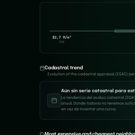
$2,7 M/m²
P10
Cadastral trend
Evolution of the cadastral appraisal (IGAC) p
Aún sin serie catastral para es
La tendencia del avalúo catastral (IGAC
anual. Donde todavía no tenemos sufici
en vez de inventar una curva.
Most expensive and cheapest neighbo