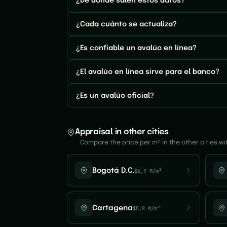
¿De dónde salen estos datos?
¿Cada cuánto se actualiza?
¿Es confiable un avalúo en línea?
¿El avalúo en línea sirve para el banco?
¿Es un avalúo oficial?
Appraisal in other cities
Compare the price per m² in the other cities w
Bogotá D.C.
$6,9 M/m²
Cartagena
$5,8 M/m²