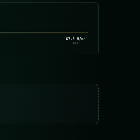
$7,5 M/m²
P90