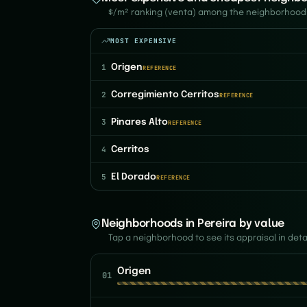
$/m² ranking (venta) among the neighborhoods
MOST EXPENSIVE
1
Origen
REFERENCE
2
Corregimiento Cerritos
REFERENCE
3
Pinares Alto
REFERENCE
4
Cerritos
5
El Dorado
REFERENCE
Neighborhoods in Pereira by value
Tap a neighborhood to see its appraisal in detai
Origen
01