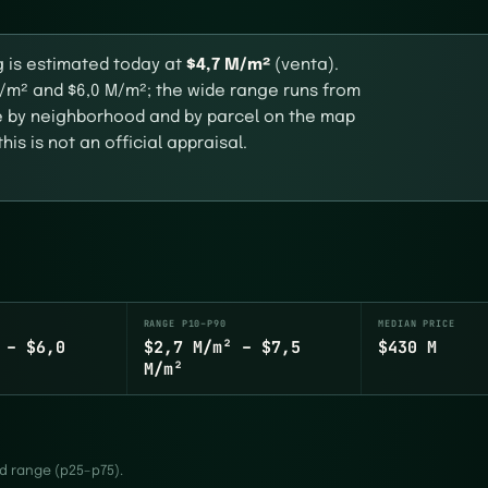
g is estimated today at
$4,7 M/m²
(venta).
M/m² and $6,0 M/m²; the wide range runs from
ue by neighborhood and by parcel on the map
his is not an official appraisal.
RANGE P10–P90
MEDIAN PRICE
 – $6,0
$2,7 M/m² – $7,5
$430 M
M/m²
ed range (p25–p75).