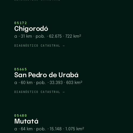
05172
Chigorodó
a ~31 km
· pob. ~62.675
· 722 km²
DIAGNÓSTICO CATASTRAL →
05665
San Pedro de Urabá
a ~60 km
· pob. ~33.393
· 603 km²
DIAGNÓSTICO CATASTRAL →
05480
Mutatá
a ~64 km
· pob. ~15.148
· 1.075 km²