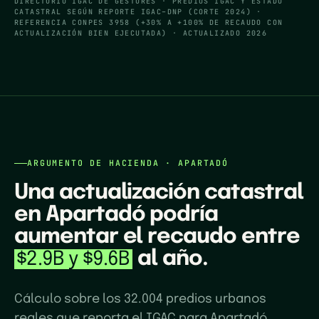
DIRECTORIO IGAC DE GESTORES · PREDIOS IGAC Y ESTADO
CATASTRAL SEGÚN REPORTE IGAC–DNP (CORTE 2024) ·
REFERENCIA CONPES 3958 (+30% A +100% DE RECAUDO CON
ACTUALIZACIÓN BIEN EJECUTADA) · ACTUALIZADO 2026
ARGUMENTO DE HACIENDA ·
APARTADÓ
Una actualización catastral
en
Apartadó
podría
aumentar el recaudo entre
al año.
$2.9B
y
$9.6B
Cálculo sobre los 32.004 predios urbanos
reales que reporta el IGAC para Apartadó