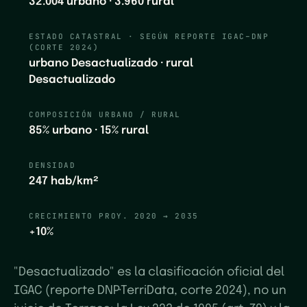
32.004
urbano ·
3.960
rural
ESTADO CATASTRAL · SEGÚN REPORTE IGAC–DNP
(CORTE
2024
)
urbano
Desactualizado
· rural
Desactualizado
COMPOSICIÓN URBANO / RURAL
85%
urbano ·
15%
rural
DENSIDAD
247
hab/km²
CRECIMIENTO PROY. 2020 → 2035
+
10%
"Desactualizado" es la clasificación oficial del
IGAC (reporte DNP·TerriData, corte 2024), no un